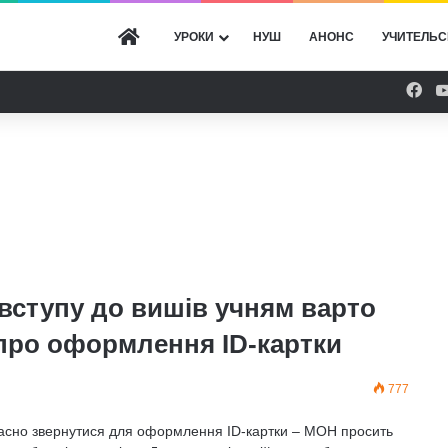
ГОЛОВНА
УРОКИ
НУШ
АНОНС
УЧИТЕЛЬС
Fac
 вступу до вишів учням варто
про оформлення ID-картки
777
часно звернутися для оформлення ID-картки – МОН просить