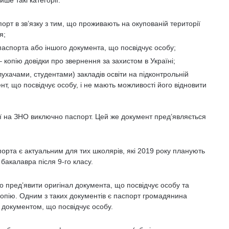
ше такі категорії:
орт в зв’язку з тим, що проживають на окупованій території
я;
паспорта або іншого документа, що посвідчує особу;
– копію довідки про звернення за захистом в Україні;
слухачами, студентами) закладів освіти на підконтрольній
нт, що посвідчує особу, і не мають можливості його відновити
ії на ЗНО виключно паспорт. Цей же документ пред’являється
орта є актуальним для тих школярів, які 2019 року планують
бакалавра після 9-го класу.
о пред’явити оригінал документа, що посвідчує особу та
копію. Одним з таких документів є паспорт громадянина
 документом, що посвідчує особу.