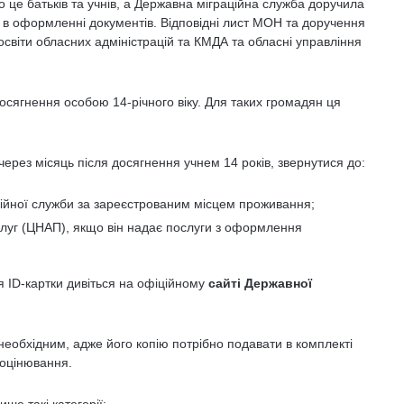
 це батьків та учнів, а Державна міграційна служба доручила
в оформленні документів. Відповідні лист МОН та доручення
світи обласних адміністрацій та КМДА та обласні управління
сягнення особою 14-річного віку. Для таких громадян ця
через місяць після досягнення учнем 14 років, звернутися до:
ційної служби за зареєстрованим місцем проживання;
слуг (ЦНАП), якщо він надає послуги з оформлення
 ID-картки
дивіться на офіційному
сайті Державної
еобхідним, адже його копію потрібно подавати в комплекті
 оцінювання.