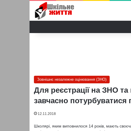
Зовнішнє незалежне оцінювання (ЗНО)
Для реєстрації на ЗНО та
завчасно потурбуватися 
12.11.2018
Школярі, яким виповнилося 14 років, мають своє