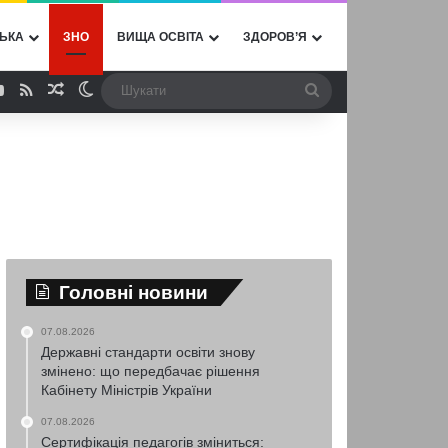
ЬКА
ЗНО
ВИЩА ОСВІТА
ЗДОРОВ’Я
ebook
YouTube
RSS
Випадкова стаття
Switch skin
Шукати
Головні новини
07.08.2026
Державні стандарти освіти знову
змінено: що передбачає рішення
Кабінету Міністрів України
07.08.2026
Сертифікація педагогів зміниться: