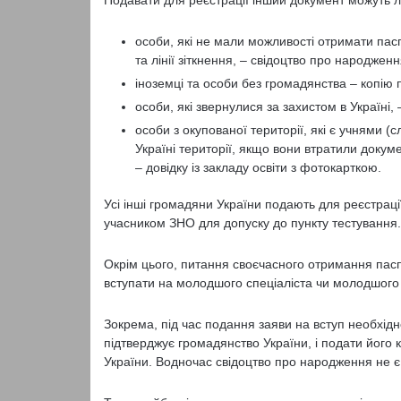
Подавати для реєстрації інший документ можуть ли
особи, які не мали можливості отримати пасп
та лінії зіткнення, – свідоцтво про народженн
іноземці та особи без громадянства – копію 
особи, які звернулися за захистом в Україні, 
особи з окупованої території, які є учнями (
Україні території, якщо вони втратили докуме
– довідку із закладу освіти з фотокарткою.
Усі інші громадяни України подають для реєстрац
учасником ЗНО для допуску до пункту тестування.
Окрім цього, питання своєчасного отримання пасп
вступати на молодшого спеціаліста чи молодшого 
Зокрема, під час подання заяви на вступ необхідн
підтверджує громадянство України, і подати його 
України. Водночас свідоцтво про народження не є