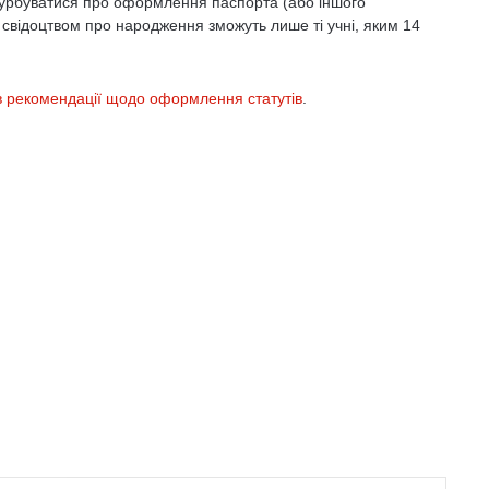
турбуватися про оформлення паспорта (або іншого
 свідоцтвом про народження зможуть лише ті учні, яким 14
в рекомендації щодо оформлення статутів
.