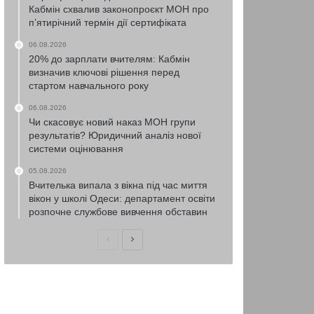
Кабмін схвалив законопроєкт МОН про
п’ятирічний термін дії сертифіката
06.08.2026
20% до зарплати вчителям: Кабмін
визначив ключові рішення перед
стартом навчального року
06.08.2026
Чи скасовує новий наказ МОН групи
результатів? Юридичний аналіз нової
системи оцінювання
05.08.2026
Вчителька випала з вікна під час миття
вікон у школі Одеси: департамент освіти
розпочне службове вивчення обставин
Попередня
Наступна
сторінка
сторінка