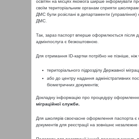
освітян на місцях якомога ширше інформувати про
своїм територіальним органам сприяти школярам 
ДМС були розіслані в департаменти (управління) о
ДМС.
Так, зараз паспорт вперше оформлюється після до
адмінпослуга є безкоштовною.
Для отримання ID-картки потрібно не пізніше, ніж 
територіального підрозділу Державної мігра
або до центру надання адміністративних по
біометричних документів;
Докладну інформацію про процедуру оформлення
міграційної служби.
Для школярів своєчасне оформлення паспорта є н
документів для реєстрації на зовнішнє незалежне