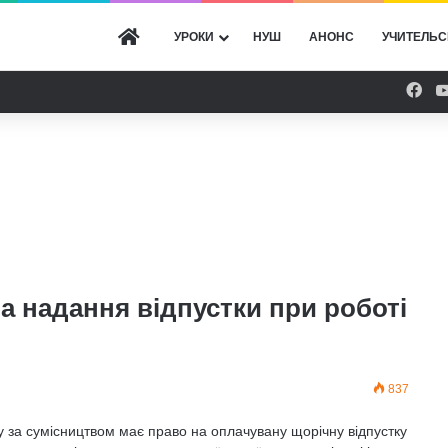
ГОЛОВНА
УРОКИ
НУШ
АНОНС
УЧИТЕЛЬС
Fac
а надання відпустки при роботі
837
у за сумісництвом має право на оплачувану щорічну відпустку