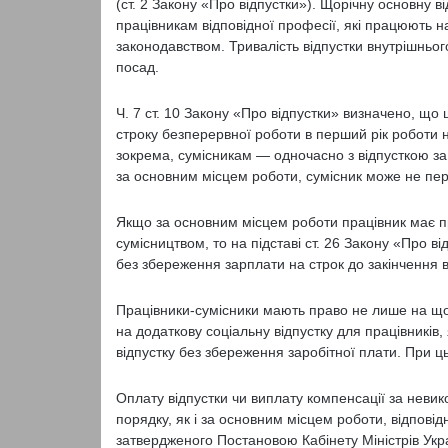
(ст. 2 Закону «Про відпустки»). Щорічну основну в
працівникам відповідної професії, які працюють на
законодавством. Тривалість відпустки внутрішньо
посад.
Ч. 7 ст. 10 Закону «Про відпустки» визначено, що 
строку безперервної роботи в перший рік роботи 
зокрема, сумісникам — одночасно з відпусткою за
за основним місцем роботи, сумісник може не пер
Якщо за основним місцем роботи працівник має пра
сумісництвом, то на підставі ст. 26 Закону «Про в
без збереження зарплати на строк до закінчення 
Працівники-сумісники мають право не лише на щорі
на додаткову соціальну відпустку для працівників, я
відпустку без збереження заробітної плати. При ц
Оплату відпустки чи виплату компенсації за неви
порядку, як і за основним місцем роботи, відпові
затвердженого Постановою Кабінету Міністрів Укр