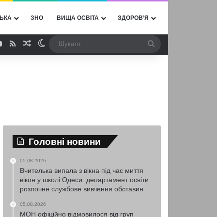
ЬКА
ЗНО
ВИЩА ОСВІТА
ЗДОРОВ’Я
ebook
YouTube
RSS
Випадкова стаття
Switch skin
Шукати
Головні новини
05.08.2026
Вчителька випала з вікна під час миття
вікон у школі Одеси: департамент освіти
розпочне службове вивчення обставин
05.08.2026
МОН офіційно відмовилося від груп