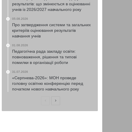
результатів: що змінюється в оцінюванні
учнів із 2026/2027 навчального року
05.08.2026
Про затвердження системи та загальних
критеріїв оцінювання результатів
навчання учнів
01.08.2026
Педагогічна рада закладу освіти:
повноваження, рішення та типові
помилки в організації роботи
31.07.2026
«Серпнева-2026»: МОН проведе
головну освітню конференцію перед
початком нового навчального року
Попередня
Наступна
сторінка
сторінка