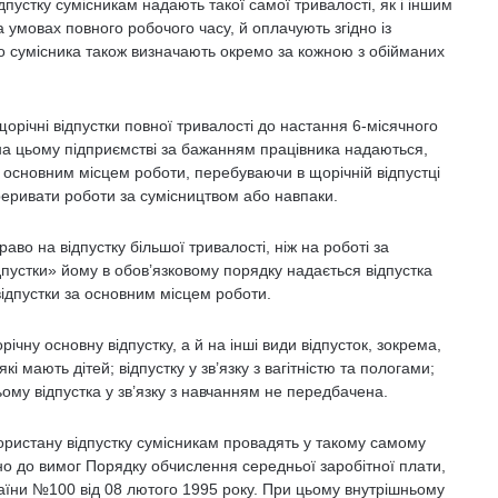
ідпустку сумісникам надають такої самої тривалості, як і іншим
 умовах повного робочого часу, й оплачують згідно із
го сумісника також визначають окремо за кожною з обійманих
щорічні відпустки повної тривалості до настання 6-місячного
на цьому підприємстві за бажанням працівника надаються,
 основним місцем роботи, перебуваючи в щорічній відпустці
еривати роботи за сумісництвом або навпаки.
во на відпустку більшої тривалості, ніж на роботі за
ідпустки» йому в обов’язковому порядку надається відпустка
відпустки за основним місцем роботи.
чну основну відпустку, а й на інші види відпусток, зокрема,
кі мають дітей; відпустку у зв’язку з вагітністю та пологами;
ьому відпустка у зв’язку з навчанням не передбачена.
користану відпустку сумісникам провадять у такому самому
дно до вимог Порядку обчислення середньої заробітної плати,
аїни №100 від 08 лютого 1995 року. При цьому внутрішньому