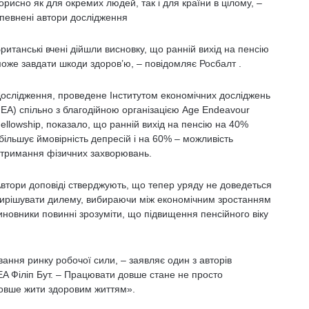
орисно як для окремих людей, так і для країни в цілому, –
певнені автори дослідження
ританські вчені дійшли висновку, що ранній вихід на пенсію
оже завдати шкоди здоров’ю, – повідомляє Росбалт .
ослідження, проведене Інститутом економічних досліджень
IEA) спільно з благодійною організацією Age Endeavour
ellowship, показало, що ранній вихід на пенсію на 40%
більшує ймовірність депресій і на 60% – можливість
тримання фізичних захворювань.
втори доповіді стверджують, що тепер уряду не доведеться
ирішувати дилему, вибираючи між економічним зростанням
иновники повинні зрозуміти, що підвищення пенсійного віку
.
ання ринку робочої сили, – заявляє один з авторів
EA Філіп Бут. – Працювати довше стане не просто
довше жити здоровим життям».