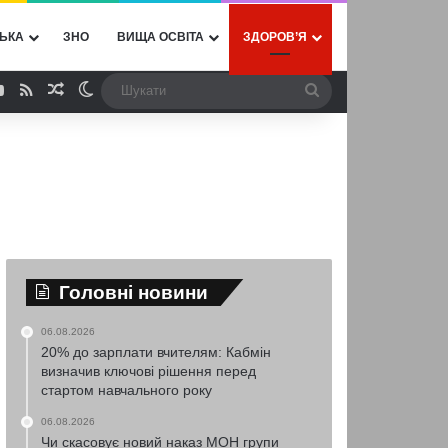
ЬКА
ЗНО
ВИЩА ОСВІТА
ЗДОРОВ’Я
ebook
YouTube
RSS
Випадкова стаття
Switch skin
Шукати
Головні новини
06.08.2026
20% до зарплати вчителям: Кабмін
визначив ключові рішення перед
стартом навчального року
06.08.2026
Чи скасовує новий наказ МОН групи