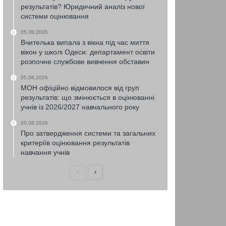
результатів? Юридичний аналіз нової
системи оцінювання
05.08.2026
Вчителька випала з вікна під час миття
вікон у школі Одеси: департамент освіти
розпочне службове вивчення обставин
05.08.2026
МОН офіційно відмовилося від груп
результатів: що змінюється в оцінюванні
учнів із 2026/2027 навчального року
05.08.2026
Про затвердження системи та загальних
критеріїв оцінювання результатів
навчання учнів
Попередня
Наступна
сторінка
сторінка