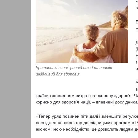
к
в
Б
м
Д
(
F
з
Британські вчені: ранній вихід на пенсію
о
шкідливий для здоров’я
А
в
країни і зниженням витрат на охорону здоров’я. Ч
корисно для здоров’я нації, – впевнені дослідники
«Тепер уряд повинен піти далі і зменшити регулюв
дослідження, директор дослідницьких програм в I
економічною необхідністю, це дозволить людям 