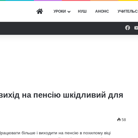
ГОЛОВНА
УРОКИ
НУШ
АНОНС
УЧИТЕЛЬС
Fac
 вихід на пенсію шкідливий для
58
рацювати більше і виходити на пенсію в похилому віці