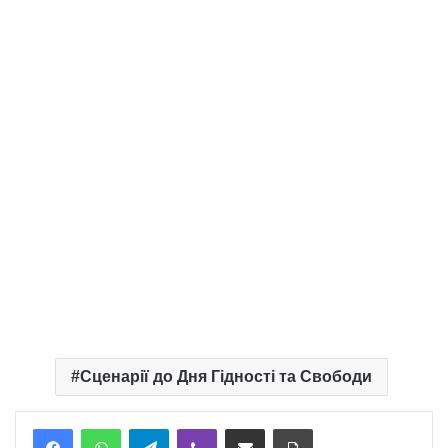
Сценарії до Дня Гідності та Свободи
Telegram
Viber
Надіслати електронною поштою
Надрукувати