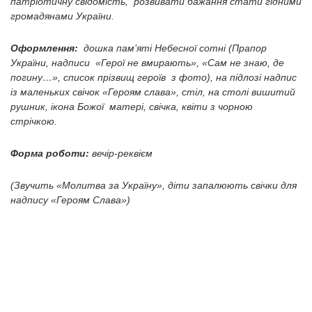
патріотичну свідомість, розвивати бажання стати гідними
громадянами України.
Оформлення:
дошка пам’яті Небесної сотні (Прапор
України, надписи «Герої не вмирають», «Сам не знаю, де
погину…», список прізвищ героїв з фото), на підлозі надпис
із маленьких свічок «Героям слава», стіл, на столі вишитий
рушник, ікона Божої матері, свічка, квіти з чорною
стрічкою.
Форма роботи:
веч
ір-реквієм
(Звучить «Молитва за Україну», діти запалюють свічки для
надпису «Героям Слава»)