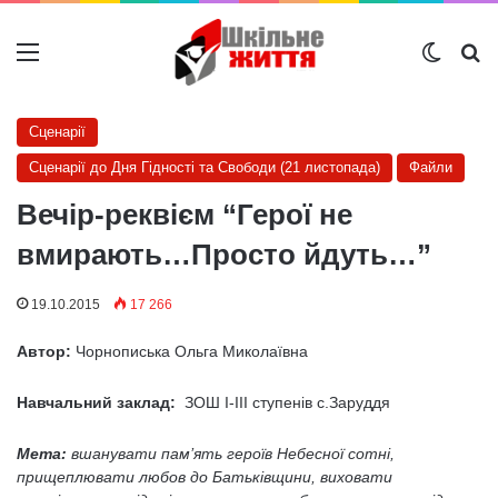
Меню
Switch
Ш
Сценарії
Сценарії до Дня Гідності та Свободи (21 листопада)
Файли
Вечір-реквієм “Герої не
вмирають…Просто йдуть…”
19.10.2015
17 266
Автор:
Чорнописька Ольга Миколаївна
Навчальний заклад:
ЗОШ І-ІІІ ступенів с.Заруддя
Мета:
вшанувати пам’ять героїв Небесної сотні,
прищеплювати любов до Батьківщини, виховати