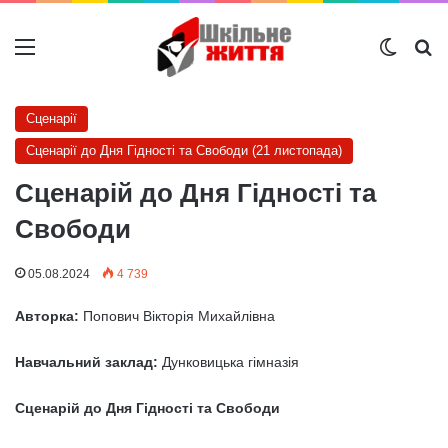
Меню
Switch
Ш
Сценарії
Сценарії до Дня Гідності та Свободи (21 листопада)
Сценарій до Дня Гідності та
Свободи
05.08.2024
4 739
Авторка:
Попович Вікторія Михайлівна
Навчальний заклад:
Дунковицька гімназія
Сценарій до Дня Гідності та Свободи