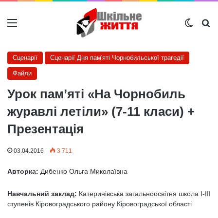
Меню
Switch
Ш
Сценарії
Сценарії Дня пам'яті Чорнобильської трагедії
Файли
Урок пам’яті «На Чорнобиль
журавлі летіли» (7-11 класи) +
Презентація
03.04.2016
3 711
Авторка:
Дибенко Ольга Миколаївна
Навчальний заклад:
Катеринівська загальноосвітня школа І-ІІІ
ступенів Кіровоградського району Кіровоградської області