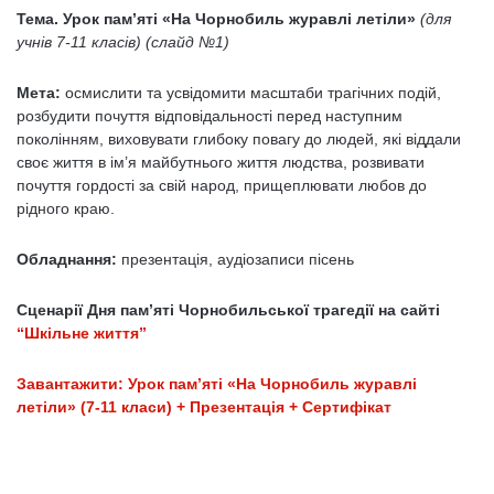
Тема. Урок пам’яті «На Чорнобиль журавлі летіли»
(для
учнів 7-11 класів) (слайд №1)
Мета:
осмислити та усвідомити масштаби трагічних подій,
розбудити почуття відповідальності перед наступним
поколінням, виховувати глибоку повагу до людей, які віддали
своє життя в ім’я майбутнього життя людства, розвивати
почуття гордості за свій народ, прищеплювати любов до
рідного краю.
Обладнання:
презентація, аудіозаписи пісень
Сценарії Дня пам’яті Чорнобильської трагедії на сайті
“Шкільне життя”
Завантажити: Урок пам’яті «На Чорнобиль журавлі
летіли» (7-11 класи) + Презентація + Сертифікат