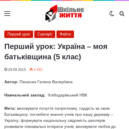
Меню
Switch
Ш
Перший урок
Сценарії
Файли
Перший урок: Україна – моя
батьківщина (5 клас)
29.09.2015
3 492
Автор:
Панасюк Галина Валеріївна
Навчальний заклад:
Хлібодарівський НВК
Мета:
виховувати почуття патріотизму, гордість за свою
Батьківщину, поглибити знання учнів про нашу державу –
Україну; формувати національну свідомість школярів;
розвивати пізнавальні інтереси учнів; виховувати любов до