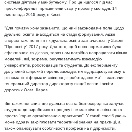
система діятиме у майбутньому. Про це йшлося під час
пресконференції, присвяченій старту проєкту сьогодні, 14
листопада 2019 року, в Києві.
“Для початку хочу зазначити, що нині законодавче поле щодо
дуальної освіти знаходиться на стадії формування. Адже
вперше таке поняття як дуальна освіта зазначається у Законі
“Про освіту” 2017 року. Для того, щоб нова нормативка була
ефективною та дієвою, зараз нам потрібно напрацювати кілька
моделей, які, зокрема, регулюватимуть взаємодію
університетів, роботодавців та студентів. До експерименту
долучений широкий перелік закладів, які відпрацьовуватимуть
різноманітні формати співпраці з роботодавцями”, – зазначив
генеральний директор директорату вищої освіти і освіти
дорослих Олег Шаров.
Він також пояснив, що дуальна освіта безпосередньо залучає
студента до виробничого процесу і не має нічого спільного з
просто “гарно організованою практикою”. У такий спосіб учень
може одразу закріплювати теоретичні знання на практиці, а
також опановувати особливості професії на підприємстві.