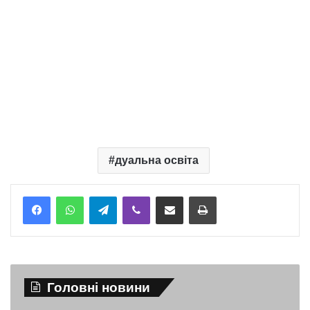
дуальна освіта
Telegram
Viber
Надіслати електронною поштою
Надрукувати
Головні новини