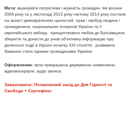
Мета:
вшанувати патріотизм і мужність громадян, які восени
2004 року та у листопаді 2013 року-лютому 2014 року постали
на захист демократичних цінностей, прав і свобод людини і
громадянина, національних інтересів України та її
європейського вибору, прищеплювати любов до Батьківщини,
зберегти та донести до учнів об’єктивну інформацію про
доленосні події в Україні початку ХХІ століття, розвивати
бажання стати гідними громадянами України.
Оформлення:
зала прикрашена державною символікою,
відеоматеріали, аудіо записи.
Завантажити: Позакласний захід до Дня Гідності та
Свободи + Сертифікат