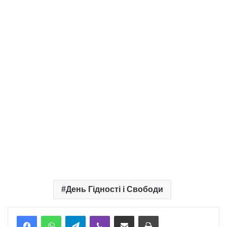
День Гідності і Свободи
Telegram
Viber
Надіслати електронною поштою
Надрукувати