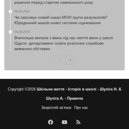
рішення перед стартом навчального року
06.08.2026
Чи скасовує новий наказ МОН групи результатів?
Юридичний аналіз нової системи оцінювання
05.08.2026
Вчителька випала з вікна під час миття вікон у школі
Одеси: департамент освіти розпочне службове
вивчення обставин
Попередня
Наступна
сторінка
сторінка
Copyright ©2026
Шкільне життя -
Історія в школі -
Шуліга Н. &
Шуліга А. -
Правила
Зворотній зв’язок
Про нас
Facebook
YouTube
RSS