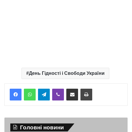
День Гідності і Свободи України
Telegram
Viber
Надіслати електронною поштою
Надрукувати
Головні новини