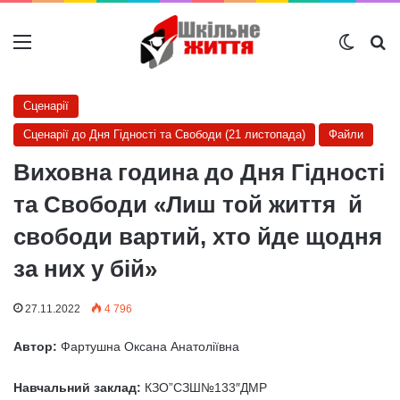
Меню
Switch
Ш
Сценарії
Сценарії до Дня Гідності та Свободи (21 листопада)
Файли
Виховна година до Дня Гідності
та Свободи «Лиш той життя й
свободи вартий, хто йде щодня
за них у бій»
27.11.2022
4 796
Автор:
Фартушна Оксана Анатоліївна
Навчальний заклад:
КЗО”СЗШ№133″ДМР