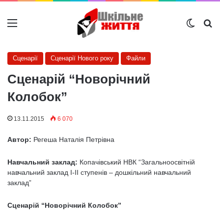
Меню
Switch
Ш
Сценарії
Сценарії Нового року
Файли
Сценарій “Новорічний
Колобок”
13.11.2015
6 070
Автор:
Регеша Наталія Петрівна
Навчальний заклад:
Копачівський НВК “Загальноосвітній
навчальний заклад І-ІІ ступенів – дошкільний навчальний
заклад”
Сценарій “Новорічний Колобок”