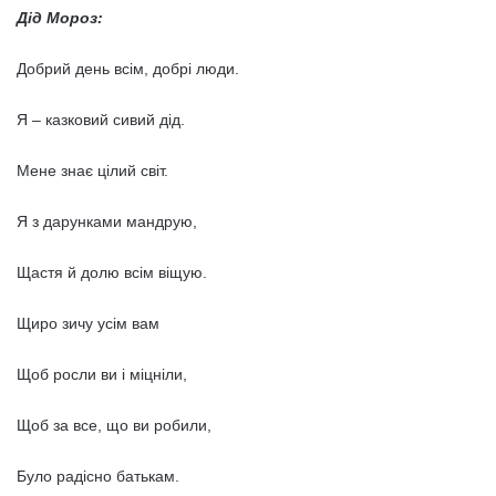
Дід Мороз:
Добрий день всім, добрі люди.
Я – казковий сивий дід.
Мене знає цілий світ.
Я з дарунками мандрую,
Щастя й долю всім віщую.
Щиро зичу усім вам
Щоб росли ви і міцніли,
Щоб за все, що ви робили,
Було радісно батькам.