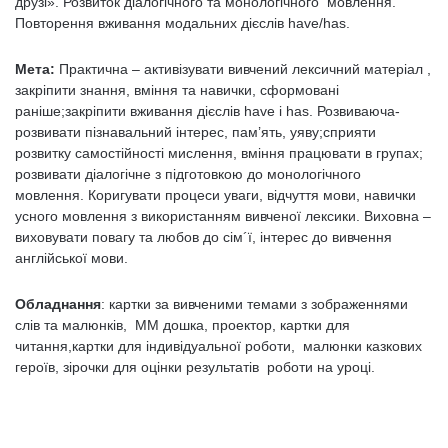
друзі». Розвиток діалогічного та монологічного мовлення.
Повторення вживання модальних дієслів have/has.
Мета:
Практична – активізувати вивчений лексичний матеріал ,
закріпити знання, вміння та навички, сформовані
раніше;закріпити вживання дієслів have і has. Розвиваюча-
розвивати пізнавальний інтерес, пам’ять, уяву;сприяти
розвитку самостійності мислення, вміння працювати в групах;
розвивати діалогічне з підготовкою до монологічного
мовлення. Коригувати процеси уваги, відчуття мови, навички
усного мовлення з використанням вивченої лексики. Виховна –
виховувати повагу та любов до сім´ї, інтерес до вивчення
англійської мови.
Обладнання
: картки за вивченими темами з зображеннями
слів та малюнків, ММ дошка, проектор, картки для
читання,картки для індивідуальної роботи, малюнки казкових
героїв, зірочки для оцінки результатів роботи на уроці.