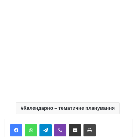
Календарно – тематичне планування
Telegram
Viber
Надіслати електронною поштою
Надрукувати