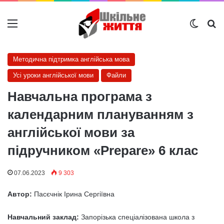
Меню
Switch
Ш
Методична підтримка англійська мова
Усі уроки англійської мови
Файли
Навчальна програма з
календарним плануванням з
англійської мови за
підручником «Prepare» 6 клас
07.06.2023
9 303
Автор:
Пасєчнік Ірина Сергіївна
Навчальний заклад:
Запорізька спеціалізована школа з