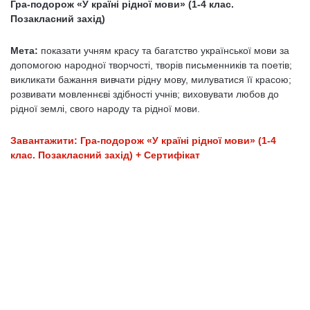
Гра-подорож «У країні рідної мови» (1-4 клас.
Позакласний захід)
Мета:
показати учням красу та багатство української мови за
допомогою народної творчості, творів письменників та поетів;
викликати бажання вивчати рідну мову, милуватися її красою;
розвивати мовленнєві здібності учнів; виховувати любов до
рідної землі, свого народу та рідної мови.
Завантажити: Гра-подорож «У країні рідної мови» (1-4
клас. Позакласний захід) + Сертифікат