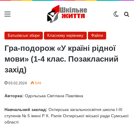
Меню
Switch
Ш
Батьківські збори
Класному керівнику
Файли
Гра-подорож «У країні рідної
мови» (1-4 клас. Позакласний
захід)
03.02.2024
649
Авторка:
Одольська Світлана Павлівна
Навчальний заклад:
Охтирська загальноосвітня школа І-ІІІ
ступенів № 5 імені Р. К. Рапія Охтирської міської ради Сумської
області