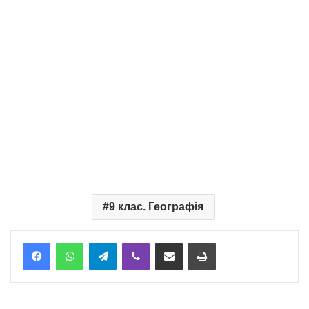
9 клас. Географія
Telegram
Viber
Надіслати електронною поштою
Надрукувати