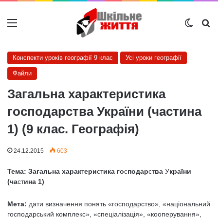
Меню
Switch
Ш
Конспекти уроків географії 9 клас
Усі уроки географії
Файли
Загальна характеристика
господарства України (частина
1) (9 клас. Географія)
24.12.2015
603
Тема: Загальна харак
т
ери
ст
ика го
с
подар
ст
ва
У
країни
(ча
ст
ина 1)
Мета:
дати визначення понять «господарство», «національний
господарський комплекс», «спеціалізація», «кооперування»,