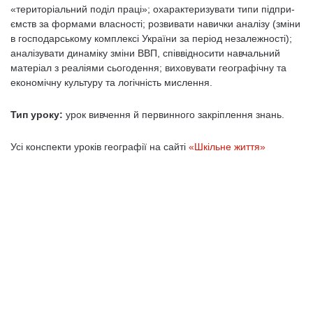
«територіальний поділ праці»; охарактеризувати типи підпри­
ємств за формами власності; розвивати навички аналізу (зміни
в господарському комплексі України за період незалежності);
аналізувати динаміку зміни ВВП, співвідносити навчальний
матеріал з реаліями сьогодення; виховувати географічну та
еко­номічну культуру та логічність мислення.
Тип уроку:
урок вивчення й первинного закріплення знань.
Усі конспекти уроків географії на сайті
«Шкільне життя»