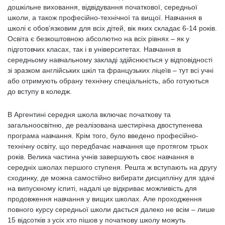
дошкільне виховання, відвідування початкової, середньої
школи, а також професійно-технічної та вищої. Навчання в
школі є обов’язковим для всіх дітей, вік яких складає 6-14 років.
Освіта є безкоштовною абсолютно на всіх рівнях – як у
підготовчих класах, так і в університетах. Навчання в
середньому навчальному закладі здійснюється у відповідності
зі зразком англійських шкіл та французьких ліцеїв – тут всі учні
або отримують обрану технічну спеціальність, або готуються
до вступу в коледж.
В Аргентині середня школа включає початкову та
загальноосвітню, де реалізована шестирічна двоступенева
програма навчання. Крім того, було введено професійно-
технічну освіту, що передбачає навчання ще протягом трьох
років. Велика частина учнів завершують своє навчання в
середніх школах першого ступеня. Решта ж вступають на другу
сходинку, де можна самостійно вибирати дисципліну для здачі
на випускному іспиті, надалі це відкриває можливість для
продовження навчання у вищих школах. Але проходження
повного курсу середньої школи дається далеко не всім – лише
15 відсотків з усіх хто пішов у початкову школу можуть