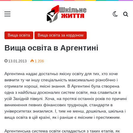
Меню
Switch
Ш
Вища освіта
Вища освіта за кордоном
Вища освіта в Аргентині
13.01.2013
1 206
Аргентина надає достатньо якісну освіту для тих, хто хоче
вивчити ту чи іншу спеціальність максимально різнобічно і
отримати хороші, якісні знання. В Аргентині була створена
одна з найбільш досконалих систем освіти, яка славиться в
усій Західній півкулі. Хоча, на протязі останніх років по причині
виникнення певних фінансових труднощів, стандарти в
університетах знизилися. І, тим не менш, дошкільна, шкільна і
вища освіта в цій країні, як і раніше є якісним і престижним.
Аргентинська система освіти складається з таких етапів, як