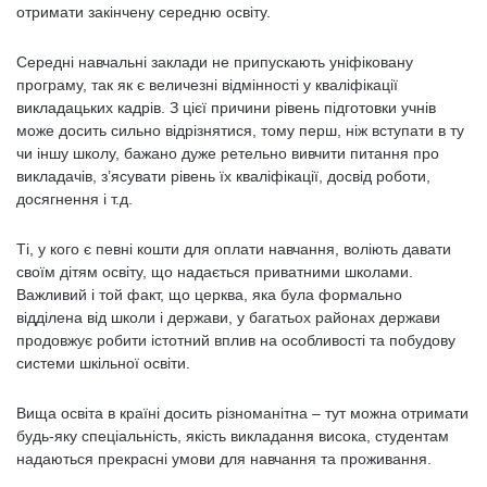
отримати закінчену середню освіту.
Середні навчальні заклади не припускають уніфіковану
програму, так як є величезні відмінності у кваліфікації
викладацьких кадрів. З цієї причини рівень підготовки учнів
може досить сильно відрізнятися, тому перш, ніж вступати в ту
чи іншу школу, бажано дуже ретельно вивчити питання про
викладачів, з’ясувати рівень їх кваліфікації, досвід роботи,
досягнення і т.д.
Ті, у кого є певні кошти для оплати навчання, воліють давати
своїм дітям освіту, що надається приватними школами.
Важливий і той факт, що церква, яка була формально
відділена від школи і держави, у багатьох районах держави
продовжує робити істотний вплив на особливості та побудову
системи шкільної освіти.
Вища освіта в країні досить різноманітна – тут можна отримати
будь-яку спеціальність, якість викладання висока, студентам
надаються прекрасні умови для навчання та проживання.