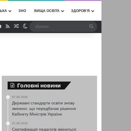
ЬКА
ЗНО
ВИЩА ОСВІТА
ЗДОРОВ’Я
ebook
YouTube
RSS
Випадкова стаття
Switch skin
Шукати
Головні новини
07.08.2026
Державні стандарти освіти знову
змінено: що передбачає рішення
Кабінету Міністрів України
07.08.2026
Сертифікація педагогів зміниться: