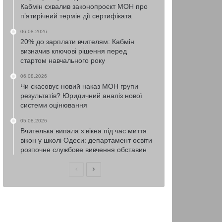
Кабмін схвалив законопроєкт МОН про
п’ятирічний термін дії сертифіката
06.08.2026
20% до зарплати вчителям: Кабмін
визначив ключові рішення перед
стартом навчального року
06.08.2026
Чи скасовує новий наказ МОН групи
результатів? Юридичний аналіз нової
системи оцінювання
05.08.2026
Вчителька випала з вікна під час миття
вікон у школі Одеси: департамент освіти
розпочне службове вивчення обставин
Попередня
Наступна
сторінка
сторінка