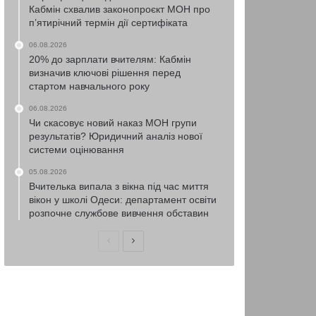
Кабмін схвалив законопроєкт МОН про
п’ятирічний термін дії сертифіката
06.08.2026
20% до зарплати вчителям: Кабмін
визначив ключові рішення перед
стартом навчального року
06.08.2026
Чи скасовує новий наказ МОН групи
результатів? Юридичний аналіз нової
системи оцінювання
05.08.2026
Вчителька випала з вікна під час миття
вікон у школі Одеси: департамент освіти
розпочне службове вивчення обставин
Попередня
Наступна
сторінка
сторінка