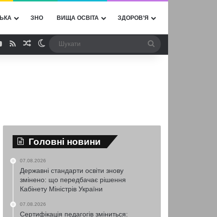
ЬКА
ЗНО
ВИЩА ОСВІТА
ЗДОРОВ’Я
ebook
YouTube
RSS
Випадкова стаття
Switch skin
Шукати
Головні новини
07.08.2026
Державні стандарти освіти знову
змінено: що передбачає рішення
Кабінету Міністрів України
07.08.2026
Сертифікація педагогів зміниться: