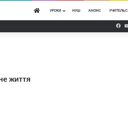
ГОЛОВНА
УРОКИ
НУШ
АНОНС
УЧИТЕЛЬС
Fac
не життя