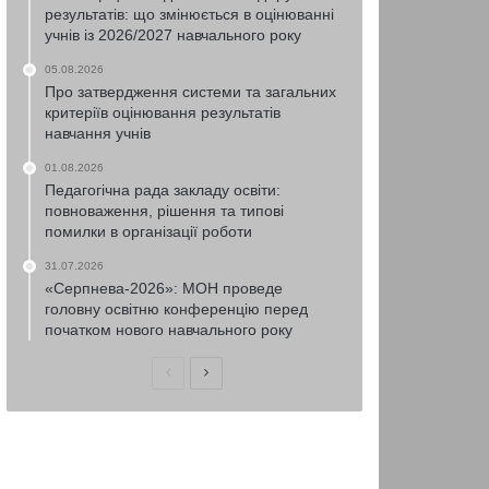
результатів: що змінюється в оцінюванні
учнів із 2026/2027 навчального року
05.08.2026
Про затвердження системи та загальних
критеріїв оцінювання результатів
навчання учнів
01.08.2026
Педагогічна рада закладу освіти:
повноваження, рішення та типові
помилки в організації роботи
31.07.2026
«Серпнева-2026»: МОН проведе
головну освітню конференцію перед
початком нового навчального року
Попередня
Наступна
сторінка
сторінка