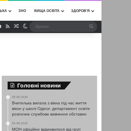
ЬКА
ЗНО
ВИЩА ОСВІТА
ЗДОРОВ’Я
ebook
YouTube
RSS
Випадкова стаття
Switch skin
Шукати
Головні новини
05.08.2026
Вчителька випала з вікна під час миття
вікон у школі Одеси: департамент освіти
розпочне службове вивчення обставин
05.08.2026
МОН офіційно відмовилося від груп