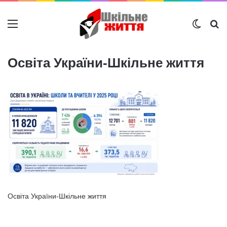
Меню
Switch
Ш
Освіта України-Шкільне життя
Освіта України-Шкільне життя