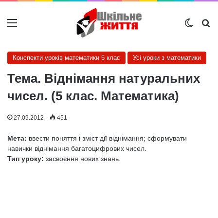
Меню
Switch
Ш
Конспекти уроків математики 5 клас
Усі уроки з математики
Тема. Віднімання натуральних
чисел. (5 клас. Математика)
27.09.2012
451
Мета:
ввести поняття і зміст дії віднімання; сформувати
навички віднімання багатоцифрових чисел.
Тип уроку:
засвоєння нових знань.