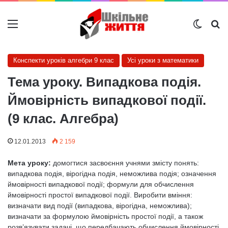
Меню
Switch
Ш
Конспекти уроків алгебри 9 клас
Усі уроки з математики
Тема уроку. Випадкова подія.
Ймовірність випадкової події.
(9 клас. Алгебра)
12.01.2013
2 159
Мета уроку:
домогтися засвоєння учнями змісту понять:
випадкова подія, вірогідна подія, неможлива подія; означення
ймовірності випадкової події; формули для обчислення
ймовірності простої випадкової події. Виробити вміння:
визначати вид події (випадкова, вірогідна, неможлива);
визначати за формулою ймовірність простої події, а також
розв’язувати задачі, що передбачають обчислення ймовірності