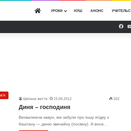
ГОЛОВНА
УРОКИ
НУШ
АНОНС
УЧИТЕЛЬС
Fac
в'я
Шкільне життя
15.09.2012
202
Диня – господиня
Вихваляючи кавун, ми забули про іншу ягідку з
баштану — диню звичайну (посівну). А вона…