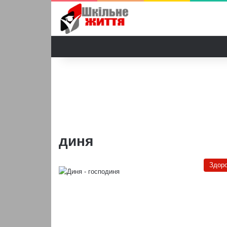
диня
Здоро