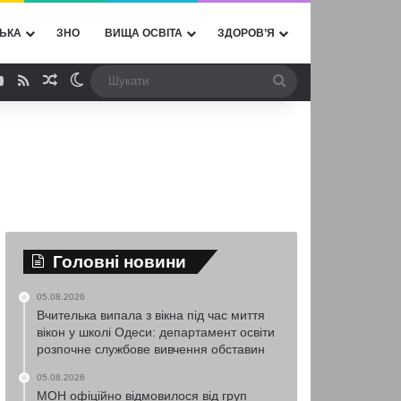
ЬКА
ЗНО
ВИЩА ОСВІТА
ЗДОРОВ’Я
ebook
YouTube
RSS
Випадкова стаття
Switch skin
Шукати
Головні новини
05.08.2026
Вчителька випала з вікна під час миття
вікон у школі Одеси: департамент освіти
розпочне службове вивчення обставин
05.08.2026
МОН офіційно відмовилося від груп