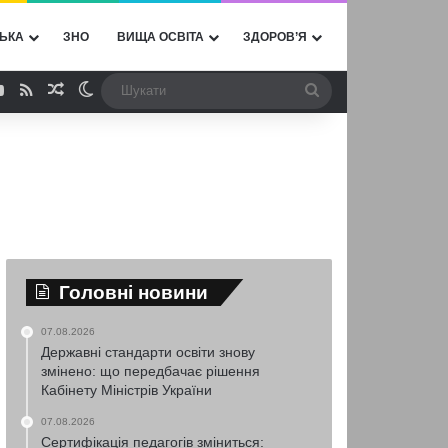
ЬКА
ЗНО
ВИЩА ОСВІТА
ЗДОРОВ’Я
ebook
YouTube
RSS
Випадкова стаття
Switch skin
Шукати
Головні новини
07.08.2026
Державні стандарти освіти знову
змінено: що передбачає рішення
Кабінету Міністрів України
07.08.2026
Сертифікація педагогів зміниться: