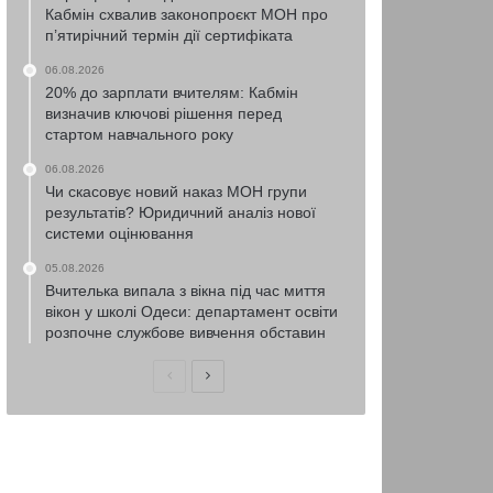
Кабмін схвалив законопроєкт МОН про
п’ятирічний термін дії сертифіката
06.08.2026
20% до зарплати вчителям: Кабмін
визначив ключові рішення перед
стартом навчального року
06.08.2026
Чи скасовує новий наказ МОН групи
результатів? Юридичний аналіз нової
системи оцінювання
05.08.2026
Вчителька випала з вікна під час миття
вікон у школі Одеси: департамент освіти
розпочне службове вивчення обставин
Попередня
Наступна
сторінка
сторінка