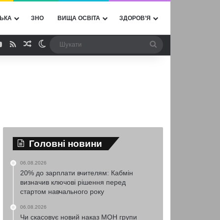
ЬКА
ЗНО
ВИЩА ОСВІТА
ЗДОРОВ’Я
ebook
YouTube
RSS
Випадкова стаття
Switch skin
Шукати
Головні новини
06.08.2026
20% до зарплати вчителям: Кабмін
визначив ключові рішення перед
стартом навчального року
06.08.2026
Чи скасовує новий наказ МОН групи