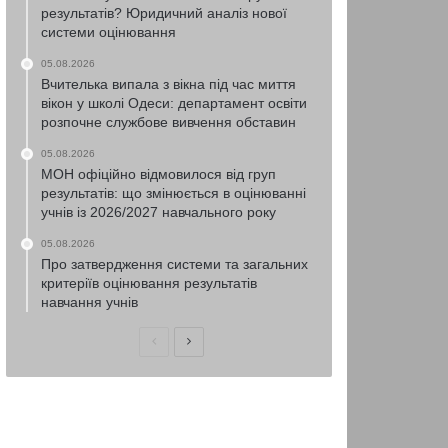
результатів? Юридичний аналіз нової
системи оцінювання
05.08.2026
Вчителька випала з вікна під час миття
вікон у школі Одеси: департамент освіти
розпочне службове вивчення обставин
05.08.2026
МОН офіційно відмовилося від груп
результатів: що змінюється в оцінюванні
учнів із 2026/2027 навчального року
05.08.2026
Про затвердження системи та загальних
критеріїв оцінювання результатів
навчання учнів
Попередня
Наступна
сторінка
сторінка