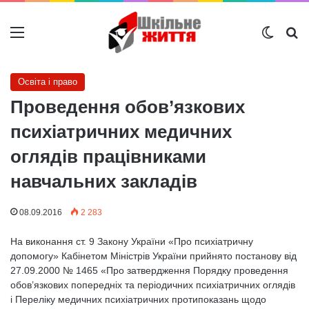
Меню
Switch
Ш
Освіта і право
Проведення обов’язкових
психіатричних медичних
оглядів працівниками
навчальних закладів
08.09.2016
2 283
На виконання ст. 9 Закону України «Про психіатричну
допомогу» Кабінетом Міністрів України прийнято постанову від
27.09.2000 № 1465 «Про затвердження Порядку проведення
обов’язкових попередніх та періодичних психіатричних оглядів
і Переліку медичних психіатричних протипоказань щодо