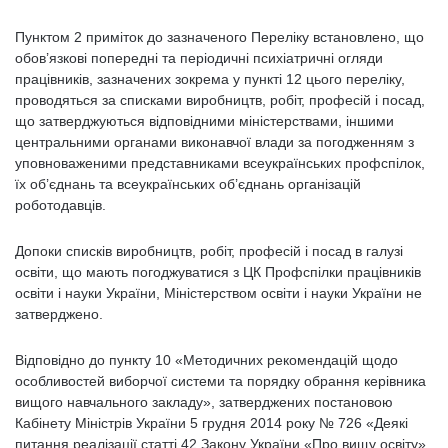
Пунктом 2 приміток до зазначеного Переліку встановлено, що
обов’язкові попередні та періодичні психіатричні огляди
працівників, зазначених зокрема у пункті 12 цього переліку,
проводяться за списками виробництв, робіт, професій і посад,
що затверджуються відповідними міністерствами, іншими
центральними органами виконавчої влади за погодженням з
уповноваженими представниками всеукраїнських профспілок,
їх об’єднань та всеукраїнських об’єднань організацій
роботодавців.
Допоки списків виробництв, робіт, професій і посад в галузі
освіти, що мають погоджуватися з ЦК Профспілки працівників
освіти і науки України, Міністерством освіти і науки України не
затверджено.
Відповідно до пункту 10 «Методичних рекомендацій щодо
особливостей виборчої системи та порядку обрання керівника
вищого навчального закладу», затверджених постановою
Кабінету Міністрів України 5 грудня 2014 року № 726 «Деякі
питання реалізації статті 42 Закону України «Про вищу освіту»,