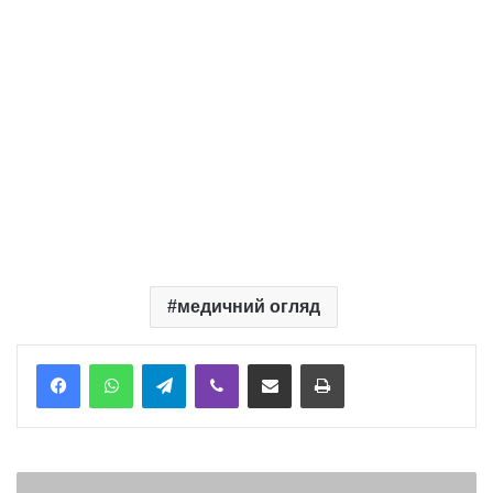
медичний огляд
Telegram
Viber
Надіслати електронною поштою
Надрукувати