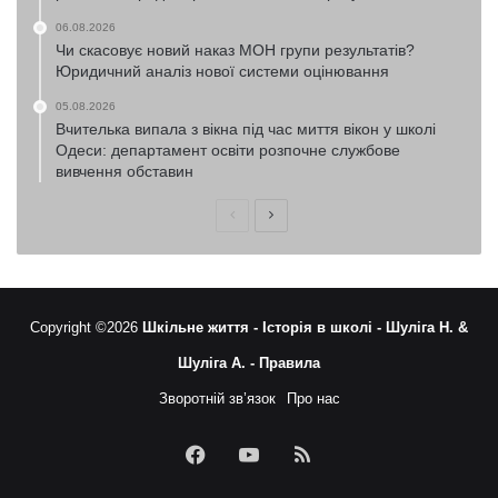
06.08.2026
Чи скасовує новий наказ МОН групи результатів?
Юридичний аналіз нової системи оцінювання
05.08.2026
Вчителька випала з вікна під час миття вікон у школі
Одеси: департамент освіти розпочне службове
вивчення обставин
Попередня
Наступна
сторінка
сторінка
Copyright ©2026
Шкільне життя -
Історія в школі -
Шуліга Н. &
Шуліга А. -
Правила
Зворотній зв’язок
Про нас
Facebook
YouTube
RSS