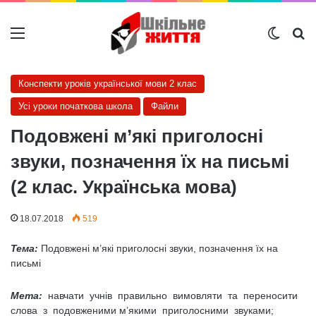
Меню
Switch
Ш
Конспекти уроків української мови 2 клас
Усі уроки початкова школа
Файли
Подовжені м’які приголосні
звуки, позначення їх на письмі
(2 клас. Українська мова)
18.07.2018
519
Тема:
Подовжені м’які приголосні звуки, позначення їх на
письмі
Мета:
навчати учнів правильно вимовляти та переносити
слова з подовженими м’якими приголосними звуками;