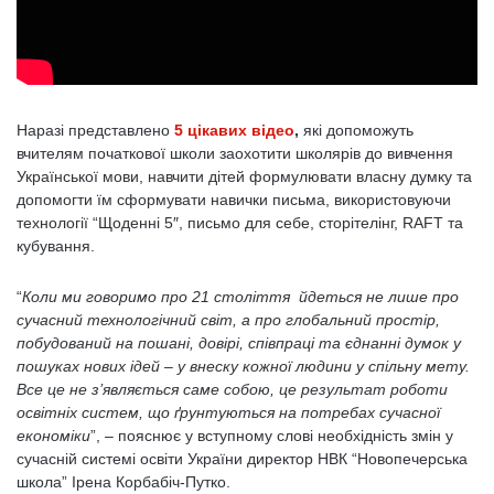
Наразі представлено
5 цікавих відео
,
які допоможуть
вчителям початкової школи заохотити школярів до вивчення
Української мови, навчити дітей формулювати власну думку та
допомогти їм сформувати навички письма, використовуючи
технології “Щоденні 5″, письмо для себе, сторітелінг, RAFT та
кубування.
“
Коли ми говоримо про 21 століття йдеться не лише про
сучасний технологічний світ, а про глобальний простір,
побудований на пошані, довірі, співпраці та єднанні думок у
пошуках нових ідей – у внеску кожної людини у спільну мету.
Все це не з’являється саме собою, це результат роботи
освітніх систем, що ґрунтуються на потребах сучасної
економіки
”, – пояснює у вступному слові необхідність змін у
сучасній системі освіти України директор НВК “Новопечерська
школа” Ірена Корбабіч-Путко.