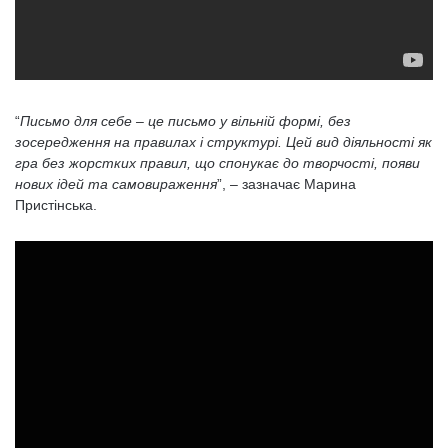
“
Письмо для себе – це письмо у вільній формі, без
зосередження на правилах і структурі. Цей вид діяльності як
гра без жорстких правил, що спонукає до творчості, появи
нових ідей та самовираження
”, – зазначає Марина
Пристінська.