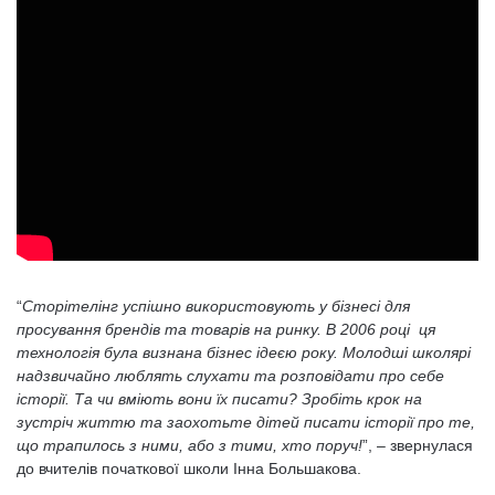
“
Сторітелінг успішно використовують у бізнесі для
просування брендів та товарів на ринку. В 2006 році ця
технологія була визнана бізнес ідеєю року. Молодші школярі
надзвичайно люблять слухати та розповідати про себе
історії. Та чи вміють вони їх писати? Зробіть крок на
зустріч життю та заохотьте дітей писати історії про те,
що трапилось з ними, або з тими, хто поруч!
”, – звернулася
до вчителів початкової школи Інна Большакова.