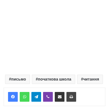
письмо
початкова школа
читання
Telegram
Viber
Надіслати електронною поштою
Надрукувати