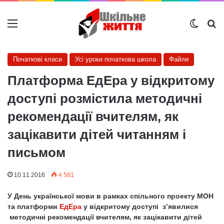
Меню
Switch
Ш
Початкові класи
Усі уроки початкова школа
Файли
Платформа ЕдЕра у відкритому
доступі розмістила методичні
рекомендації вчителям, як
зацікавити дітей читанням і
письмом
10.11.2016
4 581
У День української мови в рамках спільного проекту МОН
та платформи
ЕдЕра
у відкритому доступі з’явилися
методичні рекомендації вчителям, як зацікавити дітей