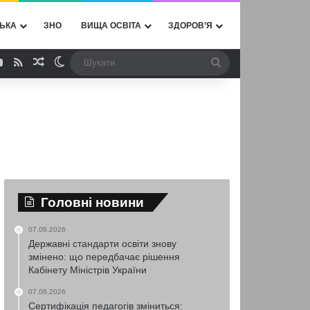
ЬКА
ЗНО
ВИЩА ОСВІТА
ЗДОРОВ’Я
ebook
YouTube
RSS
Випадкова стаття
Switch skin
Шукати
Головні новини
07.08.2026
Державні стандарти освіти знову
змінено: що передбачає рішення
Кабінету Міністрів України
07.08.2026
Сертифікація педагогів зміниться: