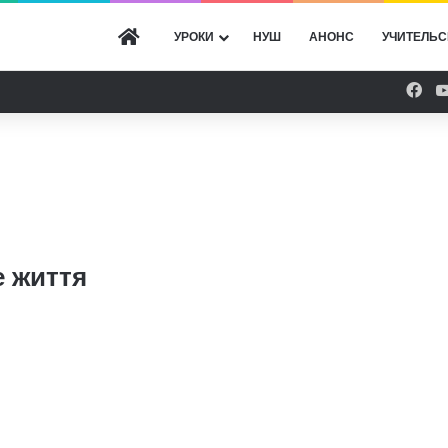
ГОЛОВНА
УРОКИ
НУШ
АНОНС
УЧИТЕЛЬС
Fac
е життя