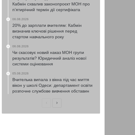
Кабмін схвалив законопроєкт МОН про
п’ятирічний термін дії сертифіката
06.08.2026
20% до зарплати вчителям: Кабмін
визначив ключові рішення перед
стартом навчального року
06.08.2026
Чи скасовує новий наказ МОН групи
результатів? Юридичний аналіз нової
системи оцінювання
05.08.2026
Вчителька випала з вікна під час миття
вікон у школі Одеси: департамент освіти
розпочне службове вивчення обставин
Попередня
Наступна
сторінка
сторінка