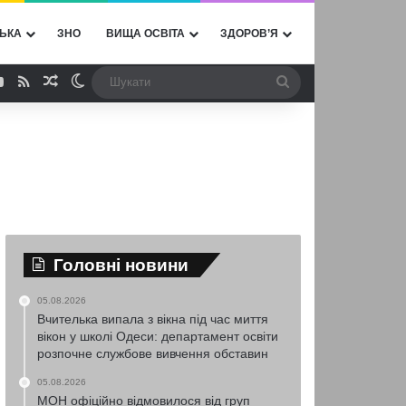
ЬКА
ЗНО
ВИЩА ОСВІТА
ЗДОРОВ’Я
ebook
YouTube
RSS
Випадкова стаття
Switch skin
Шукати
Головні новини
05.08.2026
Вчителька випала з вікна під час миття
вікон у школі Одеси: департамент освіти
розпочне службове вивчення обставин
05.08.2026
МОН офіційно відмовилося від груп