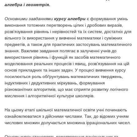
алгебра і геометрія.
Основними завданнями
курсу алгебри
є формування умінь
виконання тотожних перетворень цілих і дробових виразів,
розв’язування рівнянь і нерівностей та їх систем, достатніх для
вільного їх використання у вивченні математики і суміжних
предметів, а також для практичних застосувань математичного
знання. Важливе завдання полягає в залученні учнів до
використання рівнянь і функцій як засобів математичного
моделювання реальних процесів і явищ, розв’язування на цій
основі прикладних та інших задач. У процесі вивчення курсу
посилюється роль обґрунтувань математичних тверджень,
індуктивних і дедуктивних міркувань, формування
різноманітних алгоритмів, що має сприяти розвитку логічного
мислення і алгоритмічної культури школярів.
На цьому етапі шкільної математичної освіти учні починають
ознайомлюватися з дійсними числами. Так, до відомих учням
числових множин долучається множина ірраціональних чисел.
Основу курсу становлять перетворення раціональних та