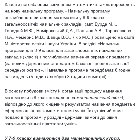
Класи з поглибленим вивченням математики також переходять
на нову навчальну програму. «Навчальну програму
поглибленого вивчення математики у 8-9 класах
загальноосвітніх навчальних закладів» (авт. Бурда М.І.,
Городній М.Ф., Номіровський Д.А., Паньков А.В., Тарасенкова
Н.А., Чемерис М.В., Швець В.О., Якір М.С.) розміщено на сайті
Міністерства освіти і науки України. В розділі «Навчальні
програми для 8-9 класів для загальноосвітніх навчальних
закладів (класів) з поглибленим вивчення окремих предметів
(за новим Державним стандартом базової і повної загальної
середньої освіти)». Навчальна програма передбачає 8 годин
на тиждень (5 годин алгебри і 3 години геометрії).
В основу побудови змісту й організації процесу навчання
математики в 8 класі покладено
компетентнісний підхід
,
відповідно до якого кінцевим результатом навчання предмета є
сформовані певні компетентності учнів. Їх сутнісний опис
подано в програмі у розділі «Державні вимоги до рівня
загальноосвітньої підготовки учнів».
У 7-9 класах вивчаються два математичних курси: