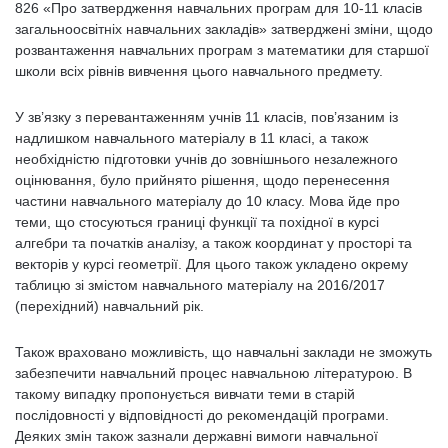
826 «Про затвердження навчальних програм для 10-11 класів
загальноосвітніх навчальних закладів» затверджені зміни, щодо
розвантаження навчальних програм з математики для старшої
школи всіх рівнів вивчення цього навчального предмету.
У зв’язку з перевантаженням учнів 11 класів, пов’язаним із
надлишком навчального матеріалу в 11 класі, а також
необхідністю підготовки учнів до зовнішнього незалежного
оцінювання, було прийнято рішення, щодо перенесення
частини навчального матеріалу до 10 класу. Мова йде про
теми, що стосуються границі функції та похідної в курсі
алгебри та початків аналізу, а також координат у просторі та
векторів у курсі геометрії. Для цього також укладено окрему
таблицю зі змістом навчального матеріалу на 2016/2017
(перехідний) навчальний рік.
Також враховано можливість, що навчальні заклади не зможуть
забезпечити навчальний процес навчальною літературою. В
такому випадку пропонується вивчати теми в старій
послідовності у відповідності до рекомендацій програми.
Деяких змін також зазнали державні вимоги навчальної