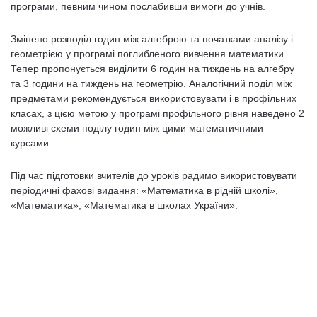
програми, певним чином послабивши вимоги до учнів.
Змінено розподіл годин між алгеброю та початками аналізу і
геометрією у програмі поглибленого вивчення математики.
Тепер пропонується виділити 6 годин на тиждень на алгебру
та 3 години на тиждень на геометрію. Аналогічний поділ між
предметами рекомендується використовувати і в профільних
класах, з цією метою у програмі профільного рівня наведено 2
можливі схеми поділу годин між цими математичними
курсами.
Під час підготовки вчителів до уроків радимо використовувати
періодичні фахові видання: «Математика в рідній школі»,
«Математика», «Математика в школах України».