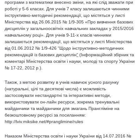
програми з математики внесено зміни, на які слід зважати при
роботі у 5-6 класах. Для учнів 7 класу залишаються чинними
інструктивно-методичні рекомендації, що містяться у листі
Міністерства від 26.06.2015 № 1/9-305 «Про вивчення базових
дисциплін у загальноосвітніх навчальних закладах у 2015/2016
навчальному році». Для учнів 9-11-х класів чинними
залишаються рекомендації, що містяться у листі Міністерства
від 01.06.2012 № 1/9-426 “Щодо інструктивно-методичних
рекомендацій із базових дисциплін
“
(Інформаційний збірник та
коментарі Міністерства освіти і науки, молоді та спорту України
№ 17-22, 2012 р.).
Також, з метою розвитку в учнів навичок усного рахунку
(натуральні, цілі та десяткові числа) є можливість
застосовувати нестандартні та інтерактивні методи,
використовувати он-лайн ресурси, зокрема тренувальні
майданчики та майданчики для змагань Прангліміне на
безкоштовному ресурсі за посиланням:
http://lviv.miksike.net/#pranglimine/rules
Наказом Міністерства освіти і науки України від 14.07.2016 №