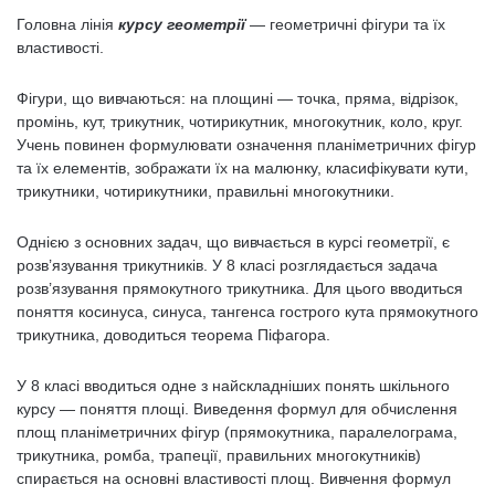
Головна лінія
курсу геометрії
— геометричні фігури та їх
властивості.
Фігури, що вивчаються: на площині — точка, пряма, відрізок,
промінь, кут, трикутник, чотирикутник, многокутник, коло, круг.
Учень повинен формулювати означення планіметричних фігур
та їх елементів, зображати їх на малюнку, класифікувати кути,
трикутники, чотирикутники, правильні многокутники.
Однією з основних задач, що вивчається в курсі геометрії, є
розв’язування трикутників. У 8 класі розглядається задача
розв’язування прямокутного трикутника. Для цього вводиться
поняття косинуса, синуса, тангенса гострого кута прямокутного
трикутника, доводиться теорема Піфагора.
У 8 класі вводиться одне з найскладніших понять шкільного
курсу — поняття площі. Виведення формул для обчислення
площ планіметричних фігур (прямокутника, паралелограма,
трикутника, ромба, трапеції, правильних многокутників)
спирається на основні властивості площ. Вивчення формул