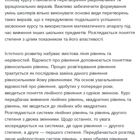
ірраціональних виразів. Важливо забезпечити формування
умінь школярів вільно виконувати основні види перетворень
таких виразів, що є передумовою подальшого успішного
засвоєння курсу та використання математичного апарату під
час вивчення інших шкільних предметів. Розглядається поняття
степеня з цілим показником та його властивості.
Істотного розвитку набуває змістова лінія рівнянь та
нерівностей. Відомості про рівняння доповнюються поняттям
рівносильних рівнянь. Процес розв’язування рівняння
трактується як послідовна заміна даного рівняння
рівносильними йому рівняннями. На основі узагальнення
відомостей про рівняння, здобутих у попередні роки,
вводиться поняття лінійного рівняння з однією змінною. Курс
передбачає вивчення лінійних рівнянь, квадратних рівнянь та
рівнянь, які зводяться до лінійних або квадратних.
Розглядаються системи лінійних рівнянь та рівнянь другого
степеня з двома змінними. Щодо останніх, то увага
зосереджується на системах, де одне рівняння — другого
степеня, а друге — першого степеня. Передбачається розгляд
лише найпростіших систем рівнянь, у яких обидва рівняння