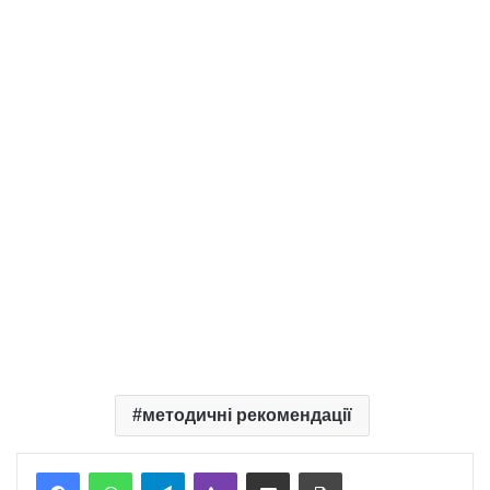
методичні рекомендації
Telegram
Viber
Надіслати електронною поштою
Надрукувати