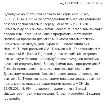
від 17.08.2016 р. № 1/9-437
Відповідно до постанови Кабінету Міністрів України від
23.11.2011 № 1392 «Про затвердження Державного стандарту
базової і повної загальної середньої освіти» у 2016/2017
навчальному році 8 класи загальноосвітніх навчальних закладів
продовжать навчання за новою програмою «Математика.
Навчальна програма для учнів 5–9 класів загальноосвітніх
навчальних закладів» (авт. Бурда М.І., Мальований Ю.І.,
Нелін Є.П., Номіровський Д.А., Паньков А.В., Тарасенкова Н.А.,
Чемерис М.В., Якір М.С.) розміщеною на сайті Міністерства
освіти і науки України . ua/activity/education/zagalna-serednya/
navchalni-programy.html). В розділі «Навчальні програми для 5-
9 класів загальноосвітніх навчальних закладів (за новим
Державним стандартом базової і повної загальної середньої
освіти)». За Типовими навчальними планами загальноосвітніх
навчальних закладів, затвердженими наказом МОН від
29.05.2014 № 664, на вивчення математики у 8 класі
відводиться 4 години на тиждень (2 години алгебри і 2 години
геометрії).