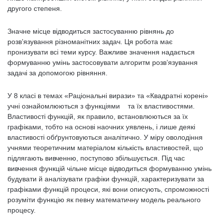
другого степеня.
Значне місце відводиться застосуванню рівнянь до
розв’язування різноманітних задач. Ця робота має
пронизувати всі теми курсу. Важливе значення надається
формуванню умінь застосовувати алгоритм розв’язування
задачі за допомогою рівняння.
У 8 класі в темах «Раціональні вирази» та «Квадратні корені»
учні ознайомлюються з функціями та їх властивостями.
Властивості функцій, як правило, встановлюються за їх
графіками, тобто на основі наочних уявлень, і лише деякі
властивості обґрунтовуються аналітично. У міру оволодіння
учнями теоретичним матеріалом кількість властивостей, що
підлягають вивченню, поступово збільшується. Під час
вивчення функцій чільне місце відводиться формуванню умінь
будувати й аналізувати графіки функцій, характеризувати за
графіками функцій процеси, які вони описують, спроможності
розуміти функцію як певну математичну модель реального
процесу.