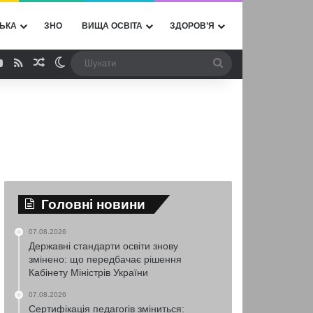
ЬКА
ЗНО
ВИЩА ОСВІТА
ЗДОРОВ’Я
ebook
YouTube
RSS
Випадкова стаття
Switch skin
Шукати
Головні новини
07.08.2026
Державні стандарти освіти знову
змінено: що передбачає рішення
Кабінету Міністрів України
07.08.2026
Сертифікація педагогів зміниться: