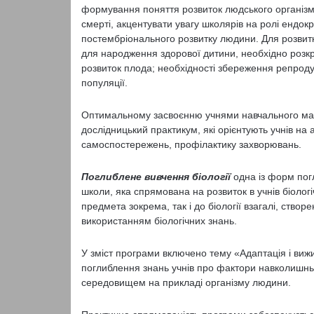
формування поняття розвиток людського організм
смерті, акцентувати увагу школярів на ролі ендокри
постембріонального розвитку людини. Для розвитк
для народження здорової дитини, необхідно розкр
розвиток плода; необхідності збереження репроду
популяції.
Оптимальному засвоєнню учнями навчального мат
дослідницький практикум, які орієнтують учнів на
самоспостережень, профілактику захворювань.
Поглиблене вивчення біології
одна із форм погл
школи, яка спрямована на розвиток в учнів біологі
предмета зокрема, так і до біології взагалі, створ
використанням біологічних знань.
У зміст програми включено тему «Адаптація і ви
поглиблення знань учнів про фактори навколишнь
середовищем на прикладі організму людини.