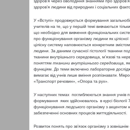
здоров’я через оволодіння знаннями про здоров’я 
здоров’я людини від природних і соціальних факто
У «Вступі» продовжується формування загальнобіол
учителів на те, що у першій темі вивчаються тільк
що необхідно для вивчення функціональних систем
про функціонування організму людини як цілісної
цілісну систему на­повнюється конкретним змістом
людини. За даними сучасної гістології тканини по
тканини внутрішнього середовища, м’язові та нер
поняттям
тканини внутрішнього середовища
, я
функціям. До теми включено лабораторне дослі
вимагає від учнів лише вміння розпізнавати. Мікр
«Транспорт речовин», «Опора та рух».
У наступних темах поглиблюються знання учнів пр
формування яких здійснювалось в курсі біології 7
функціонування людського організму з акцентом н
забезпеченні основних процесів життєдіяльності.
Розвиток понять про зв’язок організму з зовнішні