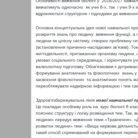
Особливості вивчення біології у 2016/2017 навчал
вивчатимуть одночасно як учні 8-х, так і учні 9-
відрізняються структурою і підходами до вивчення
Основна концептуальна ідея нової навчальної про
розкриття знань про людину: вивчення функції, а
людини як цілісну систему, створює проблемну с
(встановлення причинно-наслідкових зв’язків). Т
життєдіяльності, притаманних організму людини, щ
умовах соціального середовища, і зорієнтувати учн
валеологічну підготовку. Обов’язковим є дотриманн
формуванні анатомічних та фізіологічних знань у 
засвоєння фізіологічних та анатомічних понять ма
переобтяжувати надмірною інформацією і тим сам
Здоров’язбережувальна лінія
нової навчальної 
Це покладає особливу роль на курс біології 8 кл
пояснює структуру і логіку розміщення тем. Так, 
людини» передує вивченню теми «Травлення». «Д
розвиток людини» темі «Вища нервова діяльність»
такий спосіб спрямований на формування перекон