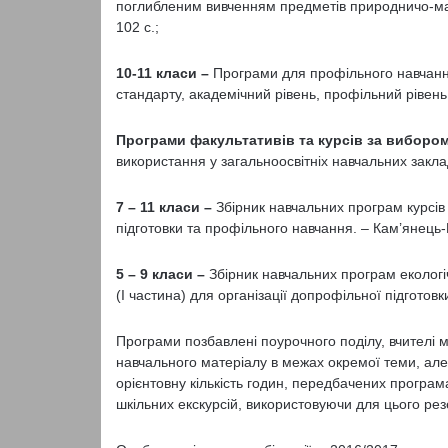
поглибленим вивченням предметів природничо-матем
102 с.;
10-11 класи –
Програми для профільного навчання 
стандарту, академічний рівень, профільний рівень.
Програми факультативів та курсів за вибором з
використання у загальноосвітніх навчальних закла
7 – 11 класи –
Збірник навчальних програм курсів 
підготовки та профільного навчання. – Кам’янець-П
5 – 9 класи –
Збірник навчальних програм еколог
(І частина) для організації допрофільної підготовк
Програми позбавлені поурочного поділу, вчителі 
навчального матеріалу в межах окремої теми, але
орієнтовну кількість годин, передбачених програм
шкільних екскурсій, використовуючи для цього рез