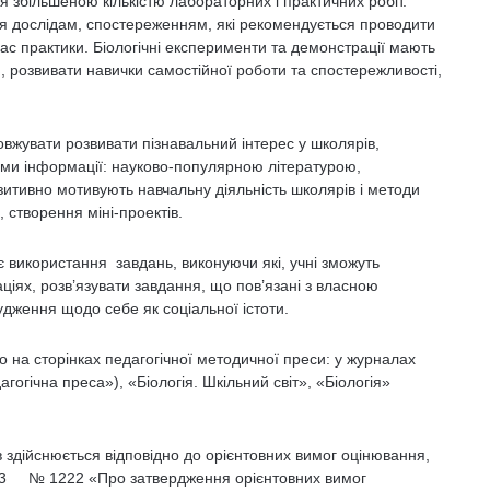
 збільшеною кількістю лабораторних і практичних робіт.
ся дослідам, спостереженням, які рекомендується проводити
 час практики. Біологічні екс­перименти та демонстрації мають
 розвивати навички самостійної роботи та спостережливості,
овжувати розвивати пізнавальний інтерес у школярів,
ми інформації: науково-популярною літературою,
итивно мотивують навчальну діяльність школярів і методи
 створення міні-проектів.
 використання завдань, виконуючи які, учні зможуть
ціях, розв’язувати завдання, що пов’язані з власною
удження щодо себе як соціальної істоти.
но на сторінках педагогічної методичної преси: у журналах
агогічна преса»), «Біологія. Шкільний світ», «Біологія»
 здійснюється відповідно до орієнтовних вимог оцінювання,
013 № 1222 «Про затвердження орієнтовних вимог