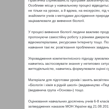
Практична спрямованість програми забезпечується
Особливе місце у навчальному процесі відводить
не тільки на уроках, а й вдома, на екскурсіях, під
знайомити учнів з методами дослідження природи,
заці­кавлювати до вивчення біології.
У процесі вивчення біології людини важливо прод
пропонуючи самостійну роботу з різними джерела
відеоматеріалами, ресурсами Інтернету тощо. Поз
навчання такі як: розв’язання проблемних завдань,
Упровадження компетентнісного підходу зумовлює
навчитись застосовувати знання у нетипових ситуа
життєдіяльністю, навчитись формулювати оцінні с
Матеріали для підготовки уроків і занять висвітле
«Біологія і хімія в рідній школі» (видавництво «Пед
(видавнича група «Основа») тощо.
Оцінювання навчальних досягнень учнів 6-8 класів
затверджених наказом МОН України від 21.08.2