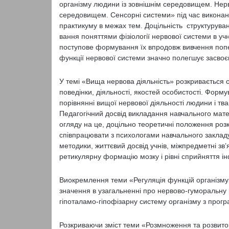
організму людини із зовнішнім середовищем. Нерв
середовищем. Сенсорні системи» під час виконан
практикуму в межах тем. Доцільність структурува
вання поняттями фізіології нервової системи в учн
поступове формування їх впродовж вивчення попер
функції нервової системи значно полегшує засвоє
У темі «Вища нервова діяльність» розкривається со
поведінки, діяльності, якостей особистості. Форм
порівнянні вищої нервової діяльності людини і тв
Педагогічний досвід викладання навчального мате
огляду на це, доцільно теоретичні положення роз
співпрацювати з психологами навчального закладу
методики, життєвий досвід учнів, міжпредметні зв
ретикулярну формацію мозку і рівні сприйняття і
Виокремлення теми «Регуляція функцій організму»
значення в узагальненні про нервово-гуморальну р
гіпоталамо-гіпофізарну систему організму з прог
Розкриваючи зміст теми «Розмноження та розвит