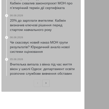
Кабмін схвалив законопроєкт МОН про
п’ятирічний термін дії сертифіката
06.08.2026
20% до зарплати вчителям: Кабмін
визначив ключові рішення перед
стартом навчального року
06.08.2026
Чи скасовує новий наказ МОН групи
результатів? Юридичний аналіз нової
системи оцінювання
05.08.2026
Вчителька випала з вікна під час миття
вікон у школі Одеси: департамент освіти
розпочне службове вивчення обставин
Попередня
Наступна
сторінка
сторінка