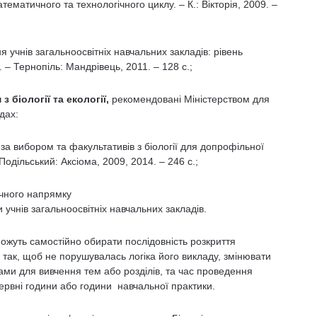
атичного та технологічного циклу. – К.: Вікторія, 2009. –
учнів загальноосвітніх навчальних закладів: рівень
 – Тернопіль: Мандрівець, 2011. – 128 с.;
 біології та екології,
рекомендовані Міністерством для
дах:
за вибором та факультативів з біології для допрофільної
одільський: Аксіома, 2009, 2014. – 246 с.;
ічного напрямку
и учнів загальноосвітніх навчальних закладів.
можуть самостійно обирати послідовність розкриття
 так, щоб не порушувалась логіка його викладу, змінювати
ами для вивчення тем або розділів, та час проведення
ервні години або години навчальної практики.