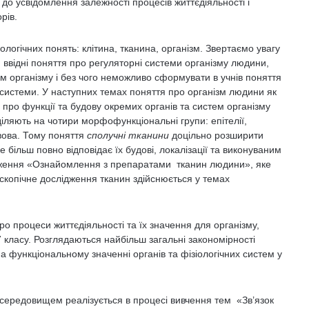
до усвідомлення залежності процесів життєдіяльності і
рів.
огічних понять: клітина, тканина, організм. Звертаємо увагу
и ввідні поняття про регуляторні системи організму людини,
 організму і без чого неможливо сформу­вати в учнів поняття
 системи. У наступних темах поняття про організм людини як
 про функції та будову окремих органів та систем організму
діляють на чотири морфофункціональні групи: епітелії,
вова. Тому поняття
сполучні тканини
доцільно розширити
ке більш повно відповідає їх будові, локалізації та виконуваним
дження «Ознайомлення з препаратами тканин людини», яке
оскопічне дослідження тканин здійснюється у темах
о процеси життєдіяльності та їх значення для організму,
 класу. Розглядаються найбільш загальні закономірності
а функціональному значенні органів та фізіологічних систем у
м середовищем реалізується в процесі вивчення тем «Зв’язок