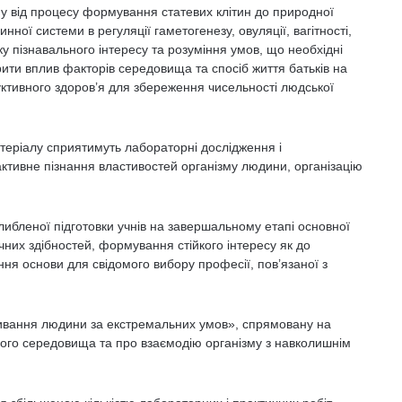
у від процесу формування статевих клітин до природної
нної системи в регуляції гаметогенезу, овуляції, вагітності,
у пізнавального інтересу та розуміння умов, що необхідні
ити вплив факторів середовища та спосіб життя батьків на
ктивного здоров’я для збереження чисельності людської
еріалу сприятимуть лабораторні дослідження і
 активне пізнання властивостей організму людини, організацію
ибленої підготовки учнів на завершальному етапі основної
ч­них здібностей, формування стійкого інтересу як до
ення основи для свідомого вибору професії, пов’яза­ної з
живання людини за екстремальних умов», спрямовану на
ого середовища та про взаємодію організму з навколишнім