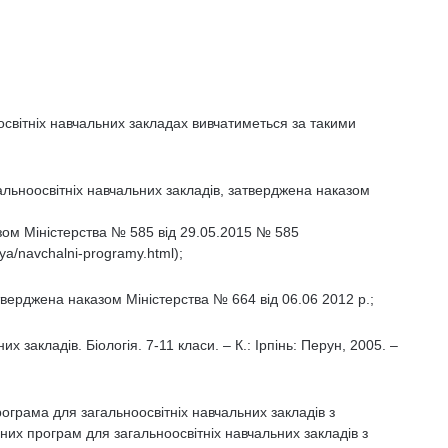
освітніх навчальних закладах вивчатиметься за такими
гальноосвітніх навчальних закладів, затверджена наказом
азом Міністерства № 585 від 29.05.2015 № 585
nya/navchalni-programy.html);
верджена наказом Міністерства № 664 від 06.06 2012 р.;
 закладів. Біологія. 7-11 класи. – К.: Ірпінь: Перун, 2005. –
ограма для загальноосвітніх навчальних закладів з
ьних програм для загальноосвітніх навчальних закладів з