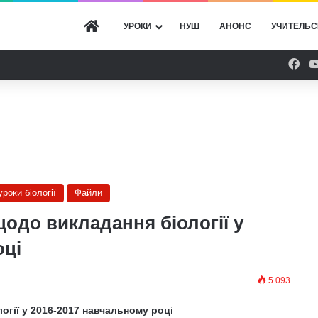
ГОЛОВНА
УРОКИ
НУШ
АНОНС
УЧИТЕЛЬС
Fac
уроки біології
Файли
одо викладання біології у
оці
5 093
огії у 2016-2017 навчальному році