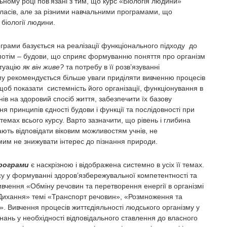
ьному році пов’язані з тим, що курс «Біологія людини»
х класів, але за різними навчальними програмами, що
 біології людини.
грами базується на реалізації функціонального підходу до
 потім – будови, що сприяє формуванню поняття про організм
итуацію
як він живе?
та потребу в її розв’язуванні
ому рекомендується більше уваги приділяти вивченню процесів
об показати системність його організації, функціонування в
ів на здоровий спосіб життя, забезпечити їх базову
я принципів єдності будови і функції та послідовності при
темах всього курсу. Варто зазначити, що рівень і глибина
ють відповідати віковим можливостям учнів, не
им не знижувати інтерес до пізнання природи.
програми
є наскрізною і відображена системно в усіх її темах.
асу у формуванні здоров’язбережувальної компетентності та
вивчення «Обміну речовин та перетворення енергії в організмі
ихання» темі «Транспорт речовин», «Розмноження та
. Вивчення процесів життєдіяльності людського організму у
ань у необхідності відповідального ставлення до власного