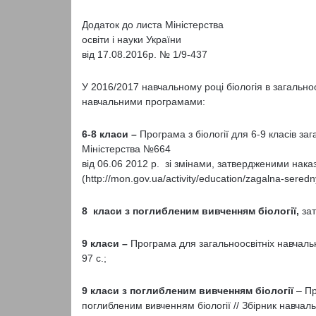
Додаток до листа Міністерства
освіти і науки України
від 17.08.2016р. № 1/9-437
У 2016/2017 навчальному році біологія в загально
навчальними програмами:
6-8 класи –
Програма з біології для 6-9 класів за
Міністерства №664
від 06.06 2012 р. зі змінами, затвердженими нак
(http://mon.gov.ua/activity/education/zagalna-sered
8 класи з поглибленим вивченням біології,
зат
9 класи –
Програма для загальноосвітніх навчальних
97 с.;
9 класи з поглибленим вивченням біології
– Пр
поглибленим вивченням біології // Збірник навчал