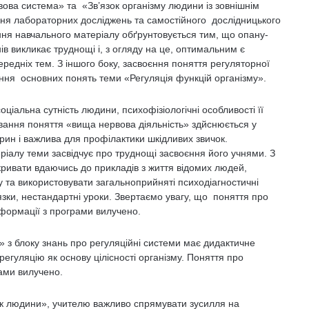
ова система» та «Зв’язок організму людини із зовнішнім
ня лабораторних досліджень та самостійного дослідницького
ння навчального матеріалу обґрунтовується тим, що опану­
ів викликає труднощі і, з огляду на це, оптимальним є
едніх тем. З іншого боку, засвоєння поняття регуляторної
ння основних понять теми «Регуляція функцій організму».
ціальна сутність людини, психофізіологічні особливості її
ування поняття «вища нервова діяльність» здйснюється у
арин і важлива для профілактики шкідливих звичок.
ріалу теми засвідчує про труднощі засвоєння його учнями. З
кривати вдаючись до прикладів з життя відомих людей,
 та використовувати загальноприйняті психодіагностичні
’язки, нестандартні уроки. Звертаємо увагу, що поняття про
нформації з програми вилучено.
 з блоку знань про регуляційні системи має дидактичне
егуляцію як основу цілісності організму. Поняття про
рами вилучено.
ок людини», учителю важливо спрямувати зусилля на