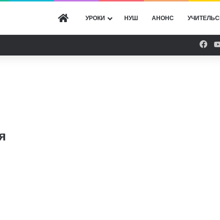
ГОЛОВНА
УРОКИ
НУШ
АНОНС
УЧИТЕЛЬС
Fac
я