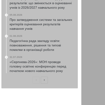
результатів: що змінюється в оцінюванні
учнів із 2026/2027 навчального року
05.08.2026
Про затвердження системи та загальних
критеріїв оцінювання результатів
навчання учнів
01.08.2026
Педагогічна рада закладу освіти:
повноваження, рішення та типові
помилки в організації роботи
31.07.2026
«Серпнева-2026»: МОН проведе
головну освітню конференцію перед
початком нового навчального року
Попередня
Наступна
сторінка
сторінка