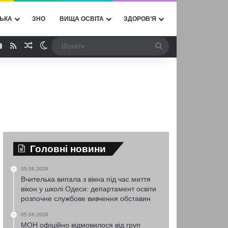
ЬКА
ЗНО
ВИЩА ОСВІТА
ЗДОРОВ’Я
ebook
YouTube
RSS
Випадкова стаття
Switch skin
Шукати
Головні новини
05.08.2026
Вчителька випала з вікна під час миття
вікон у школі Одеси: департамент освіти
розпочне службове вивчення обставин
05.08.2026
МОН офіційно відмовилося від груп