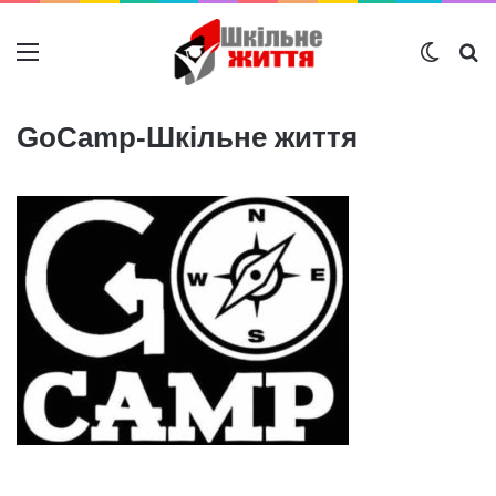
Меню
Switch
Ш
GoCamp-Шкільне життя