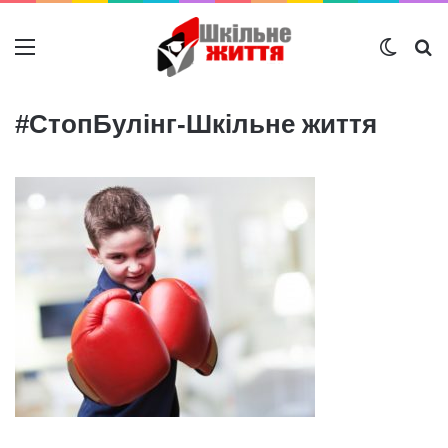
Меню
Switch
Ш
#СтопБулінг-Шкільне життя