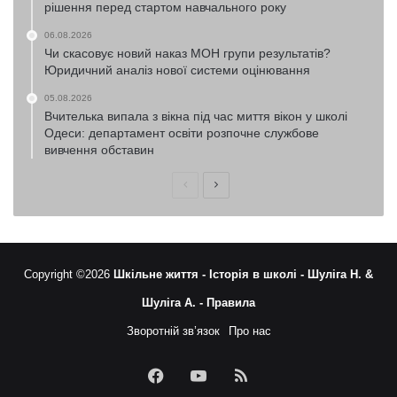
рішення перед стартом навчального року
06.08.2026
Чи скасовує новий наказ МОН групи результатів?
Юридичний аналіз нової системи оцінювання
05.08.2026
Вчителька випала з вікна під час миття вікон у школі
Одеси: департамент освіти розпочне службове
вивчення обставин
Попередня
Наступна
сторінка
сторінка
Copyright ©2026
Шкільне життя -
Історія в школі -
Шуліга Н. &
Шуліга А. -
Правила
Зворотній зв’язок
Про нас
Facebook
YouTube
RSS