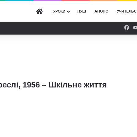
ГОЛОВНА
УРОКИ
НУШ
АНОНС
УЧИТЕЛЬС
Fac
реслі, 1956 – Шкільне життя