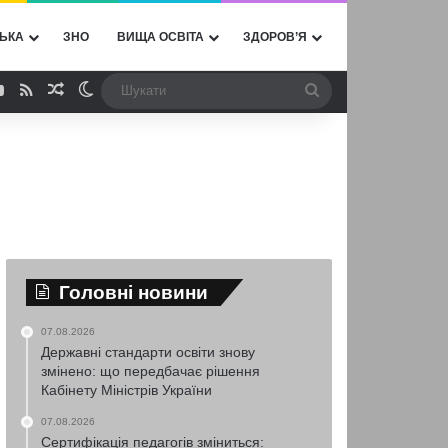
ЬКА
ЗНО
ВИЩА ОСВІТА
ЗДОРОВ’Я
ebook
YouTube
RSS
Випадкова стаття
Switch skin
Шукати
Головні новини
07.08.2026
Державні стандарти освіти знову
змінено: що передбачає рішення
Кабінету Міністрів України
07.08.2026
Сертифікація педагогів зміниться: