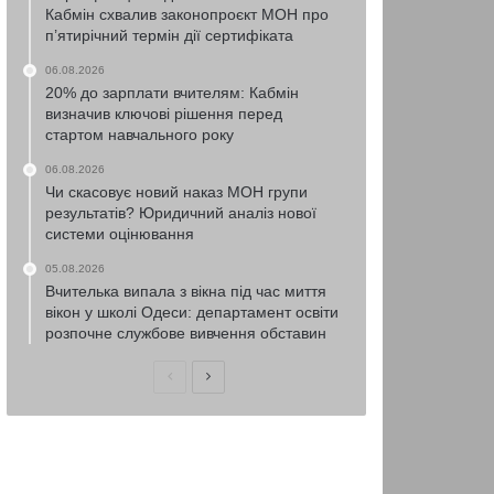
Кабмін схвалив законопроєкт МОН про
п’ятирічний термін дії сертифіката
06.08.2026
20% до зарплати вчителям: Кабмін
визначив ключові рішення перед
стартом навчального року
06.08.2026
Чи скасовує новий наказ МОН групи
результатів? Юридичний аналіз нової
системи оцінювання
05.08.2026
Вчителька випала з вікна під час миття
вікон у школі Одеси: департамент освіти
розпочне службове вивчення обставин
Попередня
Наступна
сторінка
сторінка