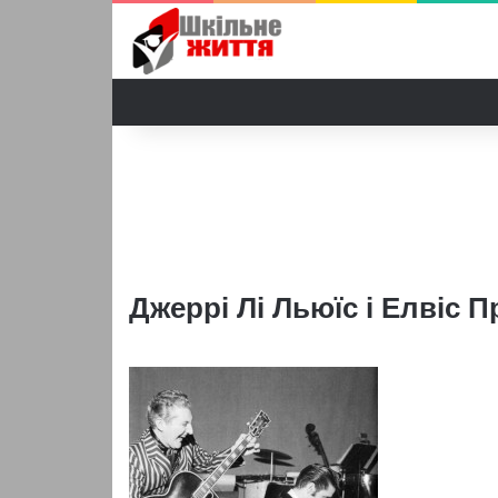
Джеррі Лі Льюїс і Елвіс П