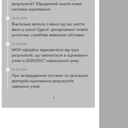
результатів? Юридичний аналіз нової
системи оцінювання
05.08.2026
Вчителька випала з вікна під час миття
вікон у школі Одеси: департамент освіти
розпочне службове вивчення обставин
05.08.2026
МОН офіційно відмовилося від груп
результатів: що змінюється в оцінюванні
учнів із 2026/2027 навчального року
05.08.2026
Про затвердження системи та загальних
критеріїв оцінювання результатів
навчання учнів
Попередня
Наступна
сторінка
сторінка