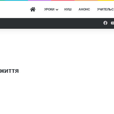
ГОЛОВНА
УРОКИ
НУШ
АНОНС
УЧИТЕЛЬС
Fac
 життя