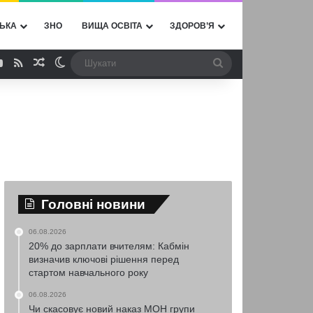
ЬКА
ЗНО
ВИЩА ОСВІТА
ЗДОРОВ’Я
ebook
YouTube
RSS
Випадкова стаття
Switch skin
Шукати
Головні новини
06.08.2026
20% до зарплати вчителям: Кабмін
визначив ключові рішення перед
стартом навчального року
06.08.2026
Чи скасовує новий наказ МОН групи