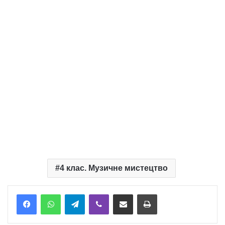
4 клас. Музичне мистецтво
Telegram
Viber
Надіслати електронною поштою
Надрукувати