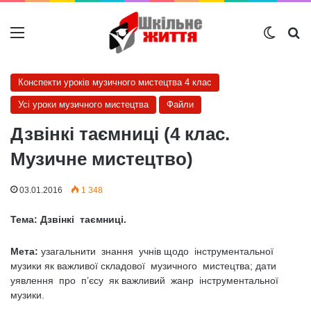
Меню
Switch
Ш
Конспекти уроків музичного мистецтва 4 клас
Усі уроки музичного мистецтва
Файли
Дзвінкі таємниці (4 клас.
Музичне мистецтво)
03.01.2016
1 348
Тема: Дзвінкі таємниці.
Мета:
узагальнити знання учнів щодо інструментальної
музики як важливої складової музичного мистецтва; дати
уявлення про п’єсу як важливий жанр інструментальної
музики.