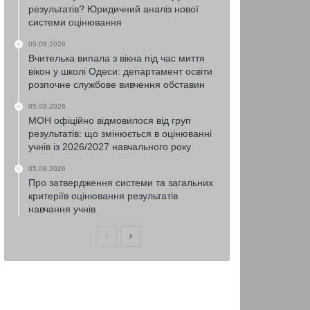
результатів? Юридичний аналіз нової
системи оцінювання
05.08.2026
Вчителька випала з вікна під час миття
вікон у школі Одеси: департамент освіти
розпочне службове вивчення обставин
05.08.2026
МОН офіційно відмовилося від груп
результатів: що змінюється в оцінюванні
учнів із 2026/2027 навчального року
05.08.2026
Про затвердження системи та загальних
критеріїв оцінювання результатів
навчання учнів
Попередня
Наступна
сторінка
сторінка