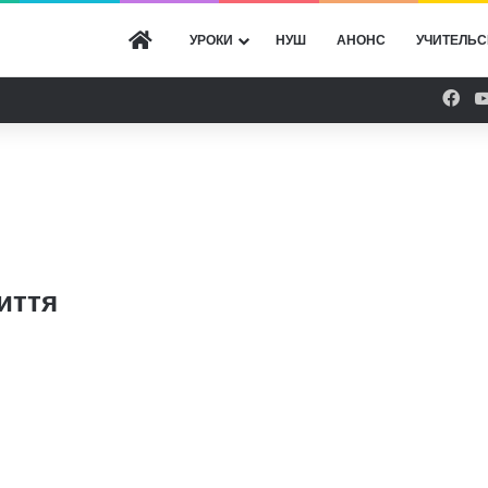
ГОЛОВНА
УРОКИ
НУШ
АНОНС
УЧИТЕЛЬС
Fac
иття