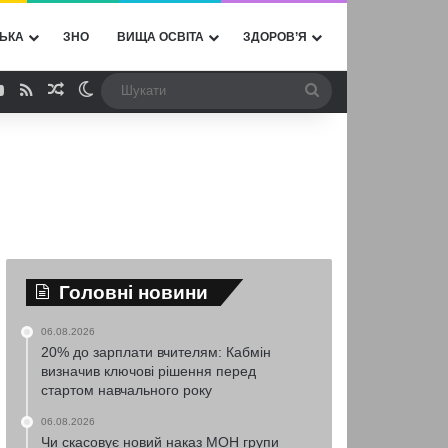
ЬКА
ЗНО
ВИЩА ОСВІТА
ЗДОРОВ’Я
ebook
YouTube
RSS
Випадкова стаття
Switch skin
Шукати
Головні новини
06.08.2026
20% до зарплати вчителям: Кабмін
визначив ключові рішення перед
стартом навчального року
06.08.2026
Чи скасовує новий наказ МОН групи