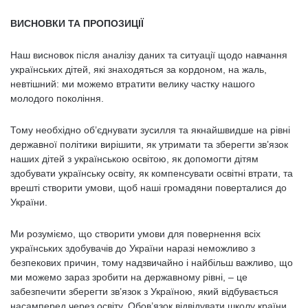
ВИСНОВКИ ТА ПРОПОЗИЦІЇ
Наш висновок після аналізу даних та ситуації щодо навчання
українських дітей, які знаходяться за кордоном, на жаль,
невтішний: ми можемо втратити велику частку нашого
молодого покоління.
Тому необхідно об’єднувати зусилля та якнайшвидше на рівні
державної політики вирішити, як утримати та зберегти зв’язок
наших дітей з українською освітою, як допомогти дітям
здобувати українську освіту, як компенсувати освітні втрати, та
врешті створити умови, щоб наші громадяни поверталися до
України.
Ми розуміємо, що створити умови для повернення всіх
українських здобувачів до України наразі неможливо з
безпекових причин, тому надзвичайно і найбільш важливо, що
ми можемо зараз зробити на державному рівні, – це
забезпечити зберегти зв’язок з Україною, який відбувається
насамперед через освіту. Обов’язок відвідувати школу країни