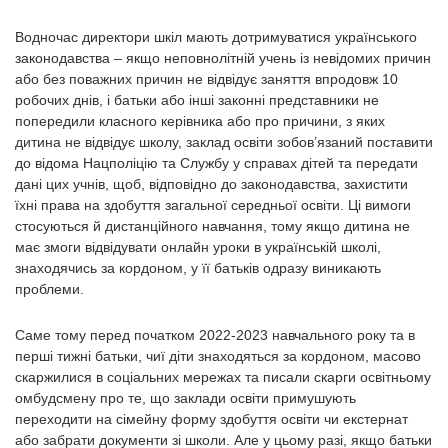
Водночас директори шкіл мають дотримуватися українського
законодавства – якщо неповнолітній учень із невідомих причин
або без поважних причин не відвідує заняття впродовж 10
робочих днів, і батьки або інші законні представники не
попередили класного керівника або про причини, з яких
дитина не відвідує школу, заклад освіти зобов’язаний поставити
до відома Нацполіцію та Службу у справах дітей та передати
дані цих учнів, щоб, відповідно до законодавства, захистити
їхні права на здобуття загальної середньої освіти. Ці вимоги
стосуються й дистанційного навчання, тому якщо дитина не
має змоги відвідувати онлайн уроки в українській школі,
знаходячись за кордоном, у її батьків одразу виникають
проблеми.
Саме тому перед початком 2022-2023 навчального року та в
перші тижні батьки, чиї діти знаходяться за кордоном, масово
скаржилися в соціальних мережах та писали скарги освітньому
омбудсмену про те, що заклади освіти примушують
переходити на сімейну форму здобуття освіти чи екстернат
або забрати документи зі школи. Але у цьому разі, якщо батьки