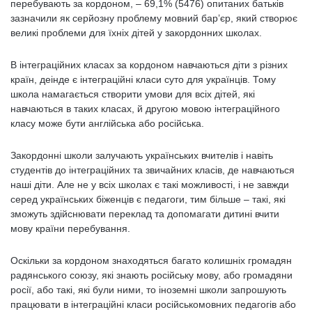
перебувають за кордоном, – 69,1% (5476) опитаних батьків
зазначили як серйозну проблему мовний бар’єр, який створює
великі проблеми для їхніх дітей у закордонних школах.
В інтеграційних класах за кордоном навчаються діти з різних
країн, деінде є інтеграційні класи суто для українців. Тому
школа намагається створити умови для всіх дітей, які
навчаються в таких класах, й другою мовою інтеграційного
класу може бути англійська або російська.
Закордонні школи залучають українських вчителів і навіть
студентів до інтеграційних та звичайних класів, де навчаються
наші діти. Але не у всіх школах є такі можливості, і не завжди
серед українських біженців є педагоги, тим більше – такі, які
зможуть здійснювати переклад та допомагати дитині вчити
мову країни перебування.
Оскільки за кордоном знаходяться багато колишніх громадян
радянського союзу, які знають російську мову, або громадяни
росії, або такі, які були ними, то іноземні школи запрошують
працювати в інтеграційні класи російськомовних педагогів або