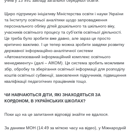
учнів у 13 991 закладі загальної середньої освіти.
Щиро підтримую ініціативу Міністерства освіти і науки України
та Інституту освітньої аналітики щодо запровадження
персонального обліку дітей дошкільного та шкільного віку,
учасників освітнього процесу та суб’єктів освітньої діяльності.
Це треба було зробити вже давно, але зараз це просто
критично важливо. І це тепер можна зробити завдяки розвитку
державної інформаційно-аналітичної системи
«Автоматизований інформаційний комплекс освітнього
менеджменту» (далі – АІКОМ). Ця система зробить можливим
збір, обробку та зберігання освітньої інформації для розподілу
коштів освітньої субвенції, замовлення підручників, підвищення
кваліфікації педагогічних працівників тощо.
ЧИ НАВЧАЮТЬСЯ ДІТИ, ЯКІ ЗНАХОДЯТЬСЯ ЗА
КОРДОНОМ, В УКРАЇНСЬКИХ ШКОЛАХ?
Поки що на це запитання відповіді знайти не вдалося.
За даними МОН (14:49 за міткою часу на відео), у Міжнародній