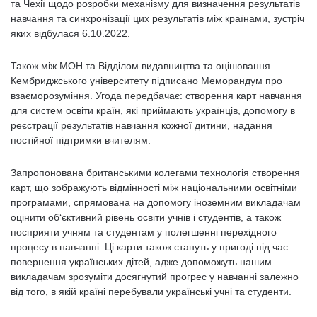
та Чехії щодо розробки механізму для визначення результатів
навчання та синхронізації цих результатів між країнами, зустріч
яких відбулася 6.10.2022.
Також між МОН та Відділом видавництва та оцінювання
Кембриджського університету підписано Меморандум про
взаєморозуміння. Угода передбачає: створення карт навчання
для систем освіти країн, які приймають українців, допомогу в
реєстрації результатів навчання кожної дитини, надання
постійної підтримки вчителям.
Запропонована британськими колегами технологія створення
карт, що зображують відмінності між національними освітніми
програмами, спрямована на допомогу іноземним викладачам
оцінити об‘єктивний рівень освіти учнів і студентів, а також
посприяти учням та студентам у полегшенні перехідного
процесу в навчанні. Ці карти також стануть у пригоді під час
повернення українських дітей, адже допоможуть нашим
викладачам зрозуміти досягнутий прогрес у навчанні залежно
від того, в якій країні перебували українські учні та студенти.