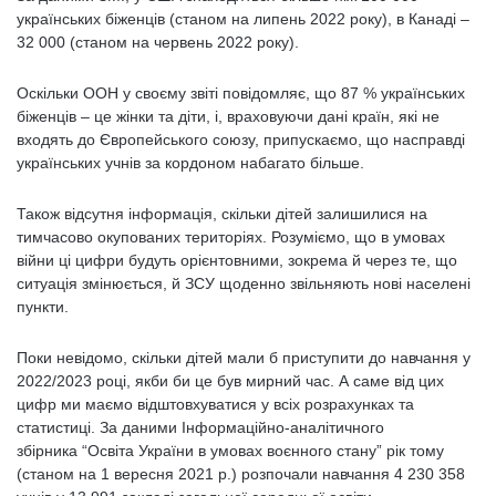
українських біженців (станом на липень 2022 року), в Канаді –
32 000 (станом на червень 2022 року).
Оскільки ООН у своєму звіті повідомляє, що 87 % українських
біженців – це жінки та діти, і, враховуючи дані країн, які не
входять до Європейського союзу, припускаємо, що насправді
українських учнів за кордоном набагато більше.
Також відсутня інформація, скільки дітей залишилися на
тимчасово окупованих територіях. Розуміємо, що в умовах
війни ці цифри будуть орієнтовними, зокрема й через те, що
ситуація змінюється, й ЗСУ щоденно звільняють нові населені
пункти.
Поки невідомо, скільки дітей мали б приступити до навчання у
2022/2023 році, якби би це був мирний час. А саме від цих
цифр ми маємо відштовхуватися у всіх розрахунках та
статистиці. За даними Інформаційно-аналітичного
збірника “Освіта України в умовах воєнного стану” рік тому
(станом на 1 вересня 2021 р.) розпочали навчання 4 230 358