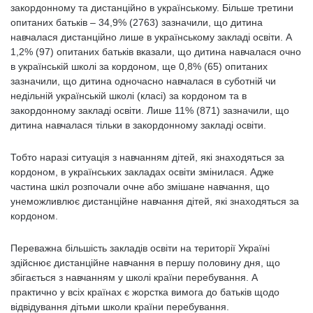
закордонному та дистанційно в українському. Більше третини
опитаних батьків – 34,9% (2763) зазначили, що дитина
навчалася дистанційно лише в українському закладі освіти. А
1,2% (97) опитаних батьків вказали, що дитина навчалася очно
в українській школі за кордоном, ще 0,8% (65) опитаних
зазначили, що дитина одночасно навчалася в суботній чи
недільній українській школі (класі) за кордоном та в
закордонному закладі освіти. Лише 11% (871) зазначили, що
дитина навчалася тільки в закордонному закладі освіти.
Тобто наразі ситуація з навчанням дітей, які знаходяться за
кордоном, в українських закладах освіти змінилася. Адже
частина шкіл розпочали очне або змішане навчання, що
унеможливлює дистанційне навчання дітей, які знаходяться за
кордоном.
Переважна більшість закладів освіти на території Україні
здійснює дистанційне навчання в першу половину дня, що
збігається з навчанням у школі країни перебування. А
практично у всіх країнах є жорстка вимога до батьків щодо
відвідування дітьми школи країни перебування.