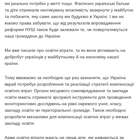
які реально потрібні у житті тощо. Фактично українські батьки
та діти отримали неочікувану можливість зазирнути у майбутнє
та побачити, яку саме школу ми будуємо в Україні. І ми не
маємо права забувати, що від результатів впровадження
реформи НУШ також буде залежати те, чи повертатимуться
наші громадяни до України.
Ми вже писали про освітні втрати, та як вони впливають на
добробут українців у майбутньому й на економіку нашої
країни.
Тому вважаємо за необхідне ще раз зазначити, що Україна
вкрай потребує розроблення та реалізації стратегії компенсації
освітніх втрат. Органи місцевого самоврядування та заклади
освіти мають отримати зрозумілі інструменти для проведення
моніторингових досліджень на рівні окремого учня, класу,
закладу освіти чи територіальної громади. Також необхідно
розробити механізми для компенсації освітніх втрат у межах
закладу освіти.
Адже освітні втрати мають не лише діти, які навчаються за