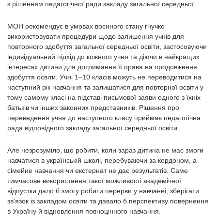
з рішенням педагогічної ради закладу загальної середньої.
МОН рекомендує в умовах воєнного стану гнучко
використовувати процедури щодо залишення учнів для
повторного здобуття загальної середньої освіти, застосовуючи
індивідуальний підхід до кожного учня та діючи в найкращих
інтересах дитини для дотримання її права на продовження
здобуття освіти. Учні 1–10 класів можуть не переводитися на
наступний рік навчання та залишатися для повторної освіти у
тому самому класі на підставі письмової заяви одного з їхніх
батьків чи інших законних представників. Рішення про
переведення учня до наступного класу приймає педагогічна
рада відповідного закладу загальної середньої освіти.
Але незрозуміло, що робити, коли зараз дитина не має змоги
навчатися в українській школі, перебуваючи за кордоном, а
сімейне навчання чи екстернат не дає результатів. Саме
тимчасове використання такої можливості академічної
відпустки дало б змогу робити перерви у навчанні, зберігати
зв’язок із закладом освіти та давало б перспективу повернення
в Україну й відновлення повноцінного навчання.