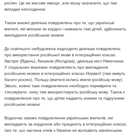
росіян. Це не масове явище, але мушу зазначити, що такі
випадки непоодинокі.
Також маємо декілька повідомлень про те, що українські
вчителі, які виїхали за кордон і навчають там дітей, здійснюють
викладання російською мовою.
До освітнього омбудсмена надходило декілька повідомлень
про використання російської мови в інтеграційних класах:
Австрія (Відень), Кишинів (Молдова), декілька міст Німеччини.
У соціальних мережах повідомляють про викладання
російською мовою в інтеграційних класах Норвегії (там живуть
багато росіян), Польщі (вчителі колись вчили російську мову).
Звісно, кожне таке повідомлення необхідно перевіряти та
з’ясовувати, чому там використовують російську мову. Також є
повідомлення про те, що дітям надають книжки та підручники
російською мовою.
Водночас маємо повідомлення українських вчителів, які
викладають за кордоном або працюють в інтеграційних класах,
про те, що частина учнів з України не володіють українською