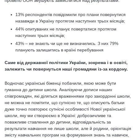
провело ООН змушують замислитися над результатами:
13% респондентів повідомили про плани повернутися
назавжди в Україну протягом наступних трьох місяців;
44% опитуваних не планує повертатися протягом
наступних трьох місяців;
43% – не знають чи ще не визначились. З них 79%
планують залишитись в країні перебування
Саме від державної політики України, зокрема і в освіті,
залежить чи повернуться наші громадяни із-за кордону.
Водночас українські біженці побачили, якою може бути
гуманна до дитини школа. Аналізуючи дописи наших
співгромадян, які діляться враженнями про закордонні школи,
не можна не помітити, що сутнісно те, що описують батьки
дуже точно повторює сутнісні особливості Нової української
школи, яку ми створюємо в Україні: доброзичливе та
поважливе ставлення до дитини, відповідальність за
результати навчання не лише школи, але й родини, орієнтація
змісту навчальних програм на формування знань та навичок,