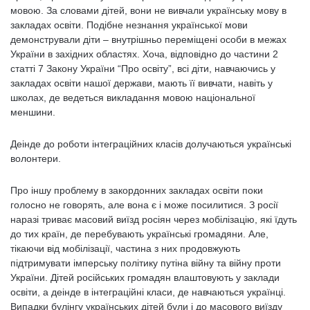
мовою. За словами дітей, вони не вивчали українську мову в
закладах освіти. Подібне незнання української мови
демонстрували діти – внутрішньо переміщені особи в межах
України в західних областях. Хоча, відповідно до частини 2
статті 7 Закону України “Про освіту”, всі діти, навчаючись у
закладах освіти нашої держави, мають її вивчати, навіть у
школах, де ведеться викладання мовою національної
меншини.
Деінде до роботи інтеграційних класів долучаються українські
волонтери.
Про іншу проблему в закордонних закладах освіти поки
голосно не говорять, але вона є і може посилитися. З росії
наразі триває масовий виїзд росіян через мобілізацію, які їдуть
до тих країн, де перебувають українські громадяни. Але,
тікаючи від мобілізації, частина з них продовжують
підтримувати імперську політику путіна війну та війну проти
України. Дітей російських громадян влаштовують у заклади
освіти, а деінде в інтеграційні класи, де навчаються українці.
Випадки булінгу українських дітей були і до масового виїзду