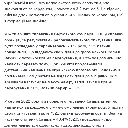
українській школі, яка надає екстернатну освіту тим, хто
знаходиться за кордоном, навчається 3,2 тис. осіб. Не відомо,
скільки дітей навчається в українських школах за кордоном, цієї
інформації ми знайшли.
Між тим у звіті Управління Верховного комісара ООН у справах
біженців, за результатами репрезентативного опитування, яке
було проведено у серпні-вересні 2022 року, 73% батьків
повідомили, що віддадуть своїх дітей до формальної школи в
межах їх поточної країни перебування, а 18% повідомили, що
надають перевагу тому, щоб їхні діти продовжували
дистанційне навчання за українською програмою. Головними
причинами, чому батьки не віддають дітей до місцевих шкіл
вказували наступні: не мають наміру залишатися у країні
перебування 21%, мовний бар’єр – 15%.
У серпні 2022 року ми провели опитування батьків дітей, які
навчалися за кордоном у минулому навчальному році. Участь у
цьому опитуванні взяли 7921 батьків здобувачів освіти. Значна
частина опитаних батьків – 40,4% (3203) повідомили, що
дитина навчалася одночасно у двох закладах: очно в