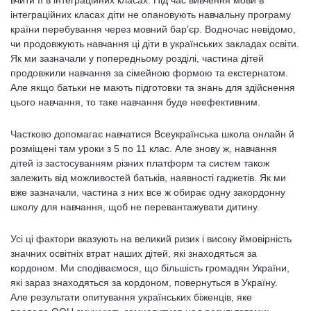
вчити її в інтеграційних класах. Під час вивчення мови в
інтеграційних класах діти не опановують навчальну програму
країни перебування через мовний бар’єр. Водночас невідомо,
чи продовжують навчання ці діти в українських закладах освіти.
Як ми зазначали у попередньому розділі, частина дітей
продовжили навчання за сімейною формою та екстернатом.
Але якщо батьки не мають підготовки та знань для здійснення
цього навчання, то таке навчання буде неефективним.
Частково допомагає навчатися Всеукраїнська школа онлайн й
розміщені там уроки з 5 по 11 клас. Але знову ж, навчання
дітей із застосуванням різних платформ та систем також
залежить від можливостей батьків, наявності гаджетів. Як ми
вже зазначали, частина з них все ж обирає одну закордонну
школу для навчання, щоб не перевантажувати дитину.
Усі ці фактори вказують на великий ризик і високу ймовірність
значних освітніх втрат наших дітей, які знаходяться за
кордоном. Ми сподіваємося, що більшість громадян України,
які зараз знаходяться за кордоном, повернуться в Україну.
Але результати опитування українських біженців, яке