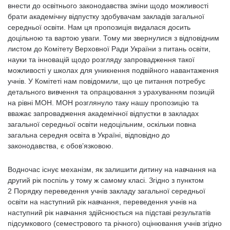
внести до освітнього законодавства зміни щодо можливості
брати академічну відпустку здобувачам закладів загальної
середньої освіти. Нам ця пропозиція видалася досить
доцільною та вартою уваги. Тому ми звернулися з відповідним
листом до Комітету Верховної Ради України з питань освіти,
науки та інновацій щодо розгляду запровадження такої
можливості у школах для уникнення подвійного навантаження
учнів. У Комітеті нам повідомили, що це питання потребує
детального вивчення та опрацювання з урахуванням позицій
на рівні МОН. МОН розглянуло таку нашу пропозицію та
вважає запровадження академічної відпустки в закладах
загальної середньої освіти недоцільним, оскільки повна
загальна середня освіта в Україні, відповідно до
законодавства, є обов’язковою.
Водночас існує механізм, як залишити дитину на навчання на
другий рік поспіль у тому ж самому класі. Згідно з пунктом
2 Порядку переведення учнів закладу загальної середньої
освіти на наступний рік навчання, переведення учнів на
наступний рік навчання здійснюється на підставі результатів
підсумкового (семестрового та річного) оцінювання учнів згідно