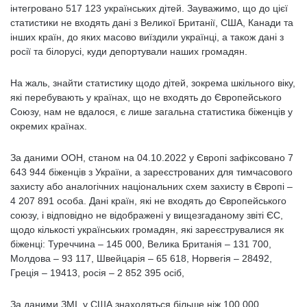
інтегровано 517 123 українських дітей. Зауважимо, що до цієї
статистики не входять дані з Великої Британії, США, Канади та
інших країн, до яких масово виїздили українці, а також дані з
росії та білорусі, куди депортували наших громадян.
На жаль, знайти статистику щодо дітей, зокрема шкільного віку,
які перебувають у країнах, що не входять до Європейського
Союзу, нам не вдалося, є лише загальна статистика біженців у
окремих країнах.
За даними ООН, станом на 04.10.2022 у Європі зафіксовано 7
643 944 біженців з України, а зареєстрованих для тимчасового
захисту або аналогічних національних схем захисту в Європі –
4 207 891 особа. Дані країн, які не входять до Європейського
союзу, і відповідно не відображені у вищезгаданому звіті ЄС,
щодо кількості українських громадян, які зареєструвалися як
біженці: Туреччина – 145 000, Велика Британія – 131 700,
Молдова – 93 117, Швейцарія – 65 618, Норвегія – 28492,
Греція – 19413, росія – 2 852 395 осіб,
За даними ЗМІ, у США знаходяться більше ніж 100 000