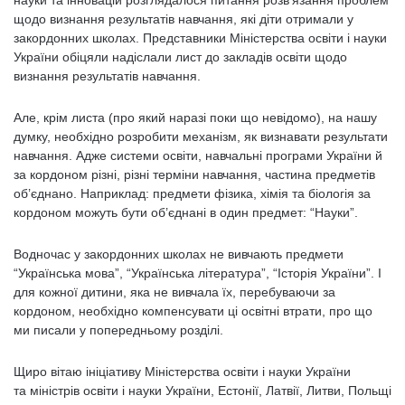
науки та інновацій розглядалося питання розв’язання проблем
щодо визнання результатів навчання, які діти отримали у
закордонних школах. Представники Міністерства освіти і науки
України обіцяли надіслали лист до закладів освіти щодо
визнання результатів навчання.
Але, крім листа (про який наразі поки що невідомо), на нашу
думку, необхідно розробити механізм, як визнавати результати
навчання. Адже системи освіти, навчальні програми України й
за кордоном різні, різні терміни навчання, частина предметів
об’єднано. Наприклад: предмети фізика, хімія та біологія за
кордоном можуть бути об’єднані в один предмет: “Науки”.
Водночас у закордонних школах не вивчають предмети
“Українська мова”, “Українська література”, “Історія України”. І
для кожної дитини, яка не вивчала їх, перебуваючи за
кордоном, необхідно компенсувати ці освітні втрати, про що
ми писали у попередньому розділі.
Щиро вітаю ініціативу Міністерства освіти і науки України
та міністрів освіти і науки України, Естонії, Латвії, Литви, Польщі