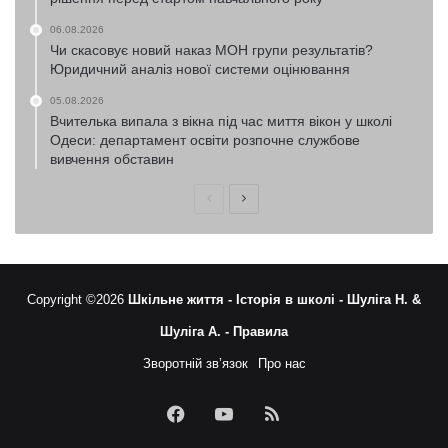
06.08.2026
Чи скасовує новий наказ МОН групи результатів?
Юридичний аналіз нової системи оцінювання
05.08.2026
Вчителька випала з вікна під час миття вікон у школі
Одеси: департамент освіти розпочне службове
вивчення обставин
Попередня
Наступна
сторінка
сторінка
Copyright ©2026
Шкільне життя -
Історія в школі -
Шуліга Н. &
Шуліга А. -
Правила
Зворотній зв’язок
Про нас
Facebook
YouTube
RSS