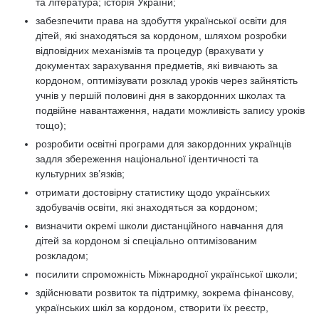
та література; історія України;
забезпечити права на здобуття української освіти для
дітей, які знаходяться за кордоном, шляхом розробки
відповідних механізмів та процедур (врахувати у
документах зарахування предметів, які вивчають за
кордоном, оптимізувати розклад уроків через зайнятість
учнів у першій половині дня в закордонних школах та
подвійне навантаження, надати можливість запису уроків
тощо);
розробити освітні програми для закордонних українців
задля збереження національної ідентичності та
культурних зв’язків;
отримати достовірну статистику щодо українських
здобувачів освіти, які знаходяться за кордоном;
визначити окремі школи дистанційного навчання для
дітей за кордоном зі спеціально оптимізованим
розкладом;
посилити спроможність Міжнародної української школи;
здійснювати розвиток та підтримку, зокрема фінансову,
українських шкіл за кордоном, створити їх реєстр,