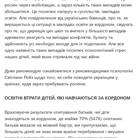
росіян через мобілізацію, а зараз кількість таких випадків може
збільшитися. Це посилює напругу в суспільстві, закладах
освіти. Але повідомлення від українських біженців, про те, як
вирішуються ці ситуації в закладах освіти за кордоном, свідчать
про те, що дирекція цих шкіл та вчителі у більшості випадків
адекватно реагують на випадки конфліктів, булінгу та
здійснюють усі необхідні заходи для їх подолання. Але все
одно наявність таких випадків посилює психологічний стрес
наших дітей, який вони отримали під час війни.
Дуже рекомендую ознайомитися з рекомендаціями психологіні
Світлани Ройз щодо того, як себе поводити українцям у
країнах, куди зараз прибувають росіяни.
ОСВІТНІ ВТРАТИ ДІТЕЙ, ЯКІ НАВЧАЮТЬСЯ ЗА КОРДОНОМ
Враховуючи результати опитування батьків, чиї діти
знаходяться за кордоном, де майже 70% (5476) опитаних
батьків вказали на мовний бар’єр, ми припускаємо, що
більшість дітей не знає мови країни перебування і змушені