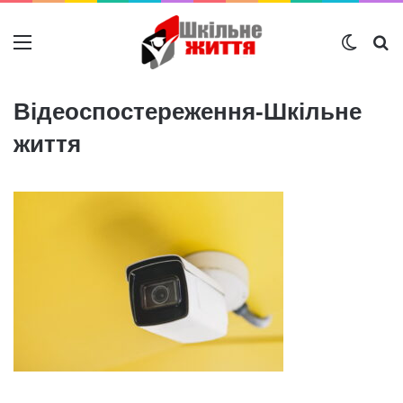
Меню
Switch
Ш
Відеоспостереження-Шкільне
життя