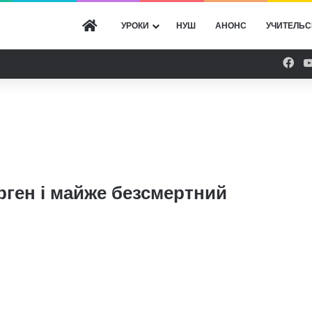
ГОЛОВНА
УРОКИ
НУШ
АНОНС
УЧИТЕЛЬС
Fac
рген і майже безсмертний