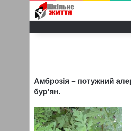
Амброзія – потужний але
бур’ян.