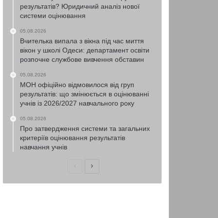
результатів? Юридичний аналіз нової
системи оцінювання
05.08.2026
Вчителька випала з вікна під час миття
вікон у школі Одеси: департамент освіти
розпочне службове вивчення обставин
05.08.2026
МОН офіційно відмовилося від груп
результатів: що змінюється в оцінюванні
учнів із 2026/2027 навчального року
05.08.2026
Про затвердження системи та загальних
критеріїв оцінювання результатів
навчання учнів
Попередня
Наступна
сторінка
сторінка