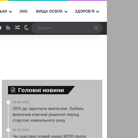
ЬКА
ЗНО
ВИЩА ОСВІТА
ЗДОРОВ’Я
ebook
YouTube
RSS
Випадкова стаття
Switch skin
Шукати
Головні новини
06.08.2026
20% до зарплати вчителям: Кабмін
визначив ключові рішення перед
стартом навчального року
06.08.2026
Чи скасовує новий наказ МОН групи