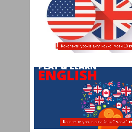
Конспекти уроків англійської мови 10 к
Конспекти уроків англійської мови 1 к