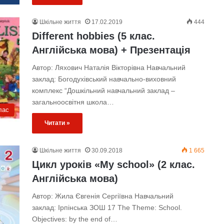
Шкільне життя
17.02.2019
444
Different hobbies (5 клас.
Англійська мова) + Презентація
Автор: Ляхович Наталія Вікторівна Навчальний
заклад: Богодухівський навчально-виховний
комплекс “Дошкільний навчальний заклад –
загальноосвітня школа…
лас
Читати »
Шкільне життя
30.09.2018
1 665
Цикл уроків «My school» (2 клас.
Англійська мова)
Автор: Жила Євгенія Сергіївна Навчальний
заклад: Ірпінська ЗОШ 17 The Theme: School.
Objectives: by the end of…