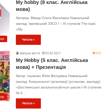
My hobby (8 клас. Англійська
мова)
Авторка: Вівчар Ольга Василівна Навчальний
заклад: Іванівський ЗЗСО I – III ступенів The topic:
«My…
лас
Читати »
Шкільне життя
03.02.2017
872
My Hobby (5 клас. Англійська
мова) + Презентація
Автор: Ільченко Юлія Вікторівна Навчальний
заклад: Комунальної організації (установи, закладу)
«Шосткинської загальноосвітньої школи І-ІІІ ступенів
№ 5…
лас
Читати »