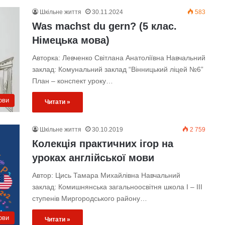
Шкільне життя
30.11.2024
583
Was machst du gern? (5 клас.
Німецька мова)
Авторка: Левченко Світлана Анатоліївна Навчальний
заклад: Комунальний заклад “Вінницький ліцей №6”
План – конспект уроку…
ови
Читати »
Шкільне життя
30.10.2019
2 759
Колекція практичних ігор на
уроках англійської мови
Автор: Цись Тамара Михайлівна Навчальний
заклад: Комишнянська загальноосвітня школа І – ІІІ
ступенів Миргородського району…
ови
Читати »