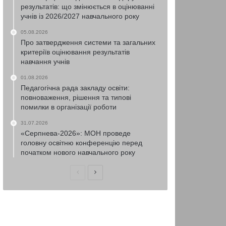
результатів: що змінюється в оцінюванні
учнів із 2026/2027 навчального року
05.08.2026
Про затвердження системи та загальних
критеріїв оцінювання результатів
навчання учнів
01.08.2026
Педагогічна рада закладу освіти:
повноваження, рішення та типові
помилки в організації роботи
31.07.2026
«Серпнева-2026»: МОН проведе
головну освітню конференцію перед
початком нового навчального року
Попередня
Наступна
сторінка
сторінка