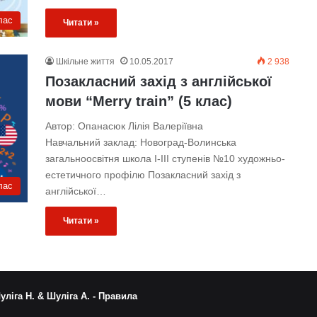
лас
Читати »
Шкільне життя
10.05.2017
2 938
Позакласний захід з англійської
мови “Merry train” (5 клас)
Автор: Опанасюк Лілія Валеріївна
Навчальний заклад: Новоград-Волинська
загальноосвітня школа І-ІІІ ступенів №10 художньо-
естетичного профілю Позакласний захід з
лас
англійської…
Читати »
уліга Н. & Шуліга А. -
Правила