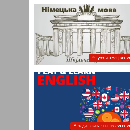
Усі уроки німецької м
Методика вивчення іноземної м