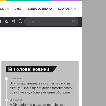
ЬКА
ЗНО
ВИЩА ОСВІТА
ЗДОРОВ’Я
ebook
YouTube
RSS
Випадкова стаття
Switch skin
Шукати
Головні новини
05.08.2026
Вчителька випала з вікна під час миття
вікон у школі Одеси: департамент освіти
розпочне службове вивчення обставин
05.08.2026
МОН офіційно відмовилося від груп