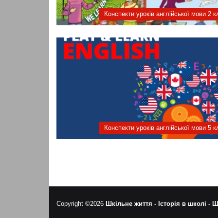
Конспекти уроків англійської мови 2 к
Конспекти уроків англійської мови 5 к
Copyright ©2026
Шкільне життя -
Історія в школі -
Ш