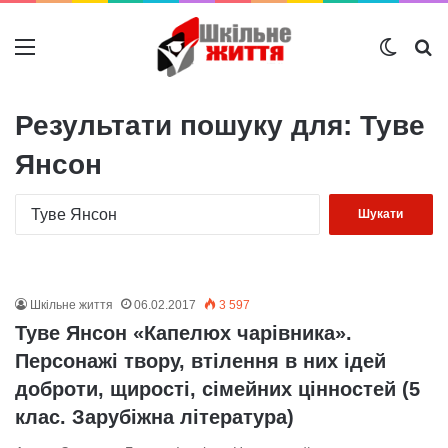
Меню
Switch
Ш
Результати пошуку для:
Туве
Янсон
Пошук:
Шкільне життя
06.02.2017
3 597
Туве Янсон «Капелюх чарівника».
Персонажі твору, втілення в них ідей
доброти, щирості, сімейних цінностей (5
клас. Зарубіжна література)