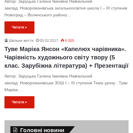
Автор: Заруцька Галина Іванівна Навчальний
заклад: Новороманівська загальноосвітня школа І – ІІІ ступенів
Новоград – Волинського району…
Читати »
Шкільне життя
05.02.2017
6 005
Туве Маріка Янсон «Капелюх чарівника».
Чарівність художнього світу твору (5
клас. Зарубіжна література) + Презентації
Автор: Заруцька Галина Іванівна Навчальний
заклад: Новороманівська ЗОШ І – ІІІ ступенів Тема уроку : Туве
Маріка…
Читати »
Головні новини