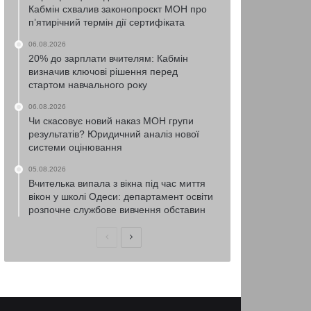
Кабмін схвалив законопроєкт МОН про
п’ятирічний термін дії сертифіката
06.08.2026
20% до зарплати вчителям: Кабмін
визначив ключові рішення перед
стартом навчального року
06.08.2026
Чи скасовує новий наказ МОН групи
результатів? Юридичний аналіз нової
системи оцінювання
05.08.2026
Вчителька випала з вікна під час миття
вікон у школі Одеси: департамент освіти
розпочне службове вивчення обставин
Попередня
Наступна
сторінка
сторінка