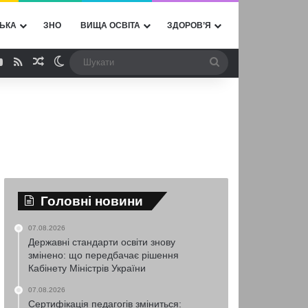
ЬКА
ЗНО
ВИЩА ОСВІТА
ЗДОРОВ’Я
ebook
YouTube
RSS
Випадкова стаття
Switch skin
Шукати
Головні новини
07.08.2026
Державні стандарти освіти знову
змінено: що передбачає рішення
Кабінету Міністрів України
07.08.2026
Сертифікація педагогів зміниться: