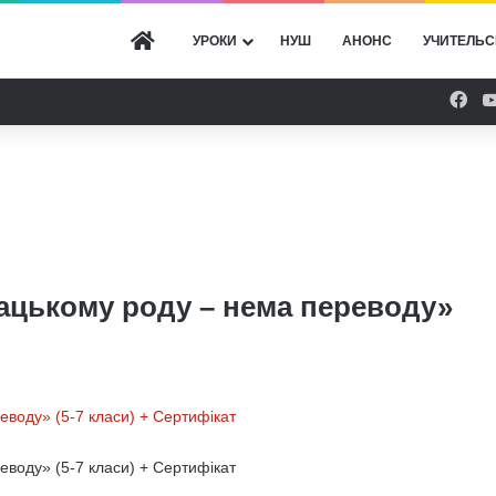
ГОЛОВНА
УРОКИ
НУШ
АНОНС
УЧИТЕЛЬС
Fac
ацькому роду – нема переводу»
еводу» (5-7 класи) + Сертифікат
еводу» (5-7 класи) + Сертифікат