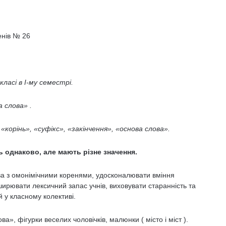
енів № 26
ласі в І-му семестрі.
 слова» .
корінь», «суфікс», «закінчення», «основа слова».
ь однаково, але мають різне значення.
ва з омонімічними коренями, удосконалювати вміння
ширювати лексичний запас учнів, виховувати старанність та
й у класному колективі.
а», фігурки веселих чоловічків, малюнки ( місто і міст ).